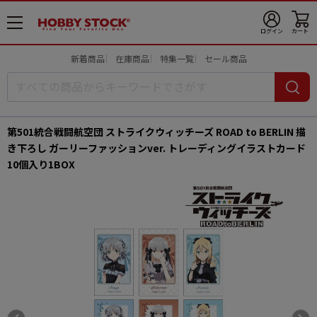
メ
ログイン
カート
ニ
ュ
新着商品
在庫商品
特集一覧
セール商品
ー
開
第501統合戦闘航空団 ストライクウィッチーズ ROAD to BERLIN 描
き下ろし ガーリーファッションver. トレーディングイラストカード
10個入り1BOX