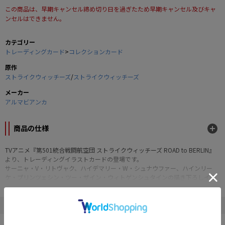
この商品は、早期キャンセル締め切り日を過ぎたため早期キャンセル及びキャ
ンセルはできません。
カテゴリー
トレーディングカード
>
コレクションカード
原作
ストライクウィッチーズ
/
ストライクウィッチーズ
メーカー
アルマビアンカ
商品の仕様
TVアニメ『第501統合戦闘航空団 ストライクウィッチーズ ROAD to BERLIN』
より、トレーディングイラストカードの登場です。
サーニャ・V・リトヴャク、ハイデマリー・W・シュナウファー、ハインリー
ケ・プリンツェシン・ツー・ザイン・ウィトゲンシュタインの描き下ろしイラ
ストをイラストカードに仕上げました。
お部屋やデスクまわりなどに飾って、キャラクターとの日常をお楽しみくださ
い。
" ストライクウィッチーズ "の他の商品
■サイズ：約86×50mm