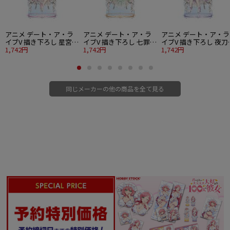
アニメ デート・ア・ラ
アニメ デート・ア・ラ
アニメ デート・ア・ラ
イブV 描き下ろし 星宮六
イブV 描き下ろし 七罪
イブV 描き下ろし 夜刀
喰 プリンセス玉座ver.
1,742円
プリンセス玉座ver. BIG
1,742円
十香 プリンセス玉座ver
1,742円
BIGアクリルスタンド
アクリルスタンド
BIGアクリルスタンド
同じメーカーの他の商品を全て見る