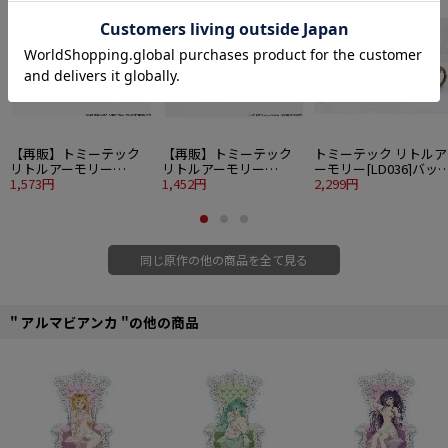
SALE
SALE
SALE
■素材：紙
■全10種
©2020 島田フミカネ・KADOKAWA／第501統合戦闘航空団
【再販】トミーテック
【再販】トミーテック
トミーテック リトルア
リトルアーモリー
リトルアーモリー
ーモリー[LD036]バッ
[LASW05] ストライクウ
1,573円
[LASW06] ストライクウ
1,452円
パックセットAセット
2,299円
ィッチーズROAD to
ィッチーズROAD to
BERLIN M1919A6
BERLIN M1918BAR
同じ原作の他の商品を全て見る
" アルマビアンカ "の他の商品