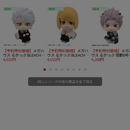
NEW
NEW
NEW
【予約特別価格】
メガハ
【予約特別価格】
メガハ
【予約特別価格】
メガ
ウス るかっぷ BLEACH
ウス るかっぷ BLEACH
ウス るかっぷ 怪獣8号
千年血戦篇 日番谷冬獅
4,021円
千年血戦篇 平子真子
4,021円
鳴海弦 やるきver.
4,208円
郎
同じシリーズの他の商品を全て見る