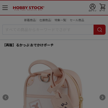
メ
ログイン
カート
ニ
ュ
新着商品
在庫商品
特集一覧
セール商品
ー
開
【再販】るかっぷ おでかけポーチ