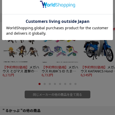
るかっぷ1体を入れて持ち歩けるおでかけポーチです。
「あなたがおでかけするトランクに、“こっそり入っちゃった”るかっぷ」をイ
メージした、可愛いトランク風のデザインになっています。
透明窓からるかっぷが見える仕様です。
" メガハウス "の他の商品
カラビナやチェーンなどを通せる金具付きです。
NEW
NEW
NEW
※るかっぷの種類によっては入らない場合があります。
■サイズ：H135×W90×D70mm
©MegaHouse
【予約特別価格】
メガハ
【予約特別価格】
メガハ
【予約特別価格】
メガ
ウス とびマス 進撃の巨
ウス RUBIK'S ID たまご
ウス KAITANICS Honda
人 6個入り1BOX
6,171円
っち 6個入り1BOX
6,732円
スーパーカブ110 グリ
6,545円
トウェーブブルーメタ
ック
同じメーカーの他の商品を全て見る
" るかっぷ "の他の商品