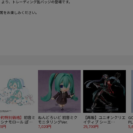
 / OTOIRO』より、トレーディング缶バッジの登場です。
常をお楽しみください。
予約特別価格】
初音ミ
ねんどろいど 初音ミク
【再販】ユニオンクリエ
GO
×シナモロール ぽて
モニタリングVer.
イティブ シーエ
P
マスコット4 6個入
45円
7,020円
JAPANESE Style 15th
29,700円
5,
BOX
Memorial Costume