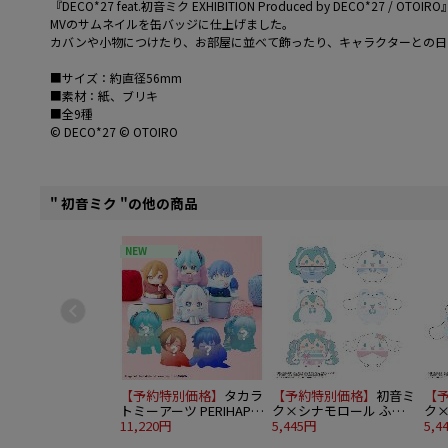
『DECO*27 feat.初音ミク EXHIBITION Produced by DECO*27
MVのサムネイルを缶バッジに仕上げました。
カバンや小物につけたり、お部屋に並べて飾ったり、キャラクターとの日
■サイズ：約直径56mm
■素材：紙、ブリキ
■全9種
© DECO*27 © OTOIRO
" 初音ミク "の他の商品
NEW
【予約特別価格】
タカラ
【予約特別価格】
初音ミ
【
トミーアーツ PERIHAPI!
ク×シナモロール ふわ
ク
おきがえちゅう ピアプ
11,220円
ころりん4 6個入り1BOX
5,445円
コロ
5,4
ロキャラクターズ 2 8個
り1