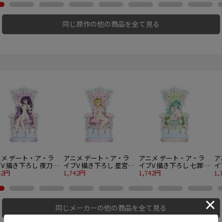
同じ原作の他の商品を全て見る
ニメ デート・ア・ラ
アニメ デート・ア・ラ
アニメ デート・ア・ラ
ア
V 描き下ろし 夜刀神
イブV 描き下ろし 星宮六
イブV 描き下ろし 七罪
イ
 プリンセス玉座ver.
42円
喰 プリンセス玉座ver.
1,742円
プリンセス玉座ver. BIG
1,742円
プ
1,
Gアクリルスタンド
BIGアクリルスタンド
アクリルスタンド
ア
同じメーカーの他の商品を全て見る