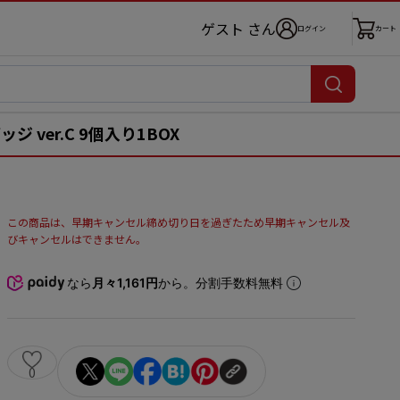
ゲスト さん
ログイン
カート
バッジ ver.C 9個入り1BOX
この商品は、早期キャンセル締め切り日を過ぎたため早期キャンセル及
びキャンセルはできません。
なら
月々1,161円
から。分割手数料無料
0