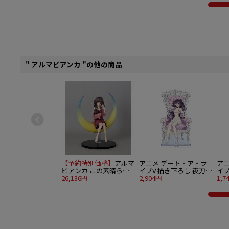
入り1BOX
" アルマビアンカ "の他の商品
【予約特別価格】
アルマ
アニメ デート・ア・ラ
ア
ビアンカ この素晴らし
イブV 描き下ろし 夜刀神
イブ
い世界に爆焔を！ 1/7 め
26,136円
十香 プリンセス玉座ver.
2,904円
十香
1,7
ぐみん ムーンナイトver.
特大アクリルスタンド
BI