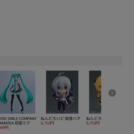
OD SMILE COMPANY
ねんどろいど 弱音ハク
ねんどろいど 亞北ネル
LAMATEA 初音ミク
6,750円
6,750円
669円
4