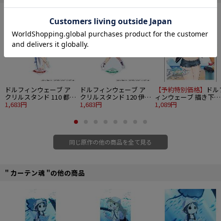
ドルフィンウェーブ ア
ドルフィンウェーブ ア
【予約特別価格】
ドル
クリルスタンド 110 都条
クリルスタンド 120 伊澄
ィンウェーブ 描き下ろ
みちる 公式イラスト
1,683円
桐利 公式イラスト
1,683円
しスリーブ（咲宮 入華
1,089円
コーストライディング
同じ原作の他の商品を全て見る
" カーテン魂 "の他の商品