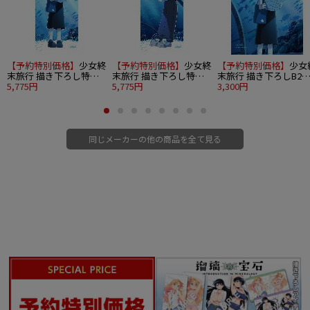
【予約特別価格】
少女終
【予約特別価格】
少女終
【予約特別価格】
少女
末旅行 描き下ろし特大
末旅行 描き下ろし特大
末旅行 描き下ろしB2
タペストリー（チト/水
5,775円
タペストリー（ユーリ/
5,775円
ペストリー（チト/水
3,300円
族館）
水族館）
館）Wスエード
同じメーカーの他の商品を全て見る