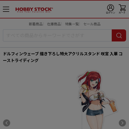
メ
ログイン
カート
ニ
ュ
新着商品
在庫商品
特集一覧
セール商品
ー
開
ドルフィンウェーブ 描き下ろし特大アクリルスタンド 咲宮 入華 コ
ーストライディング