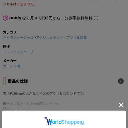
ンセルはできません。
なら
月々1,393円
から。分割手数料無料
カテゴリー
キャラクターグッズ
>
アクリルスタンド・アクリル雑貨
原作
ドルフィンウェーブ
メーカー
カーテン魂
商品の仕様
高さ約30cmの大きなサイズのアクリルスタンドです。
■サイズ高さ：約30cm厚み：5mm
■素材アクリル
© Marvelous Inc. © HONEY PARADE GAMES Inc.
" ドルフィンウェーブ "の他の商品