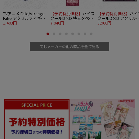
TVアニメ Fate/strange
【予約特別価格】
ハイス
【予約特別価格】
ハイ
Fake アクリルフィギュ
クールD×D 特大タペス
クールD×D アクリル
ア 真キャスター
1,403円
トリー リアス・グレモ
7,040円
ロック サキュバス＆シ
3,960円
リー サキュバス＆シス
スター ver.
ター ver.
同じメーカーの他の商品を全て見る