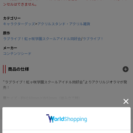
ンセルはできません。
カテゴリー
キャラクターグッズ
>
アクリルスタンド・アクリル雑貨
原作
ラブライブ！虹ヶ咲学園スクールアイドル同好会
/
ラブライブ！
メーカー
コンテンツシード
商品の仕様
“ラブライブ！虹ヶ咲学園スクールアイドル同好会”よりアクリルジオラマが発
売！
■サイズ：約H160mm×W92mm（組み立て時）
■素材：アクリル
©2024 PL!NM
" ラブライブ！虹ヶ咲学園スクールアイドル同好会 "の他の商品