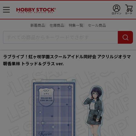
メ
ログイン
カート
ニ
ュ
新着商品
在庫商品
特集一覧
セール商品
ー
開
ラブライブ！虹ヶ咲学園スクールアイドル同好会 アクリルジオラマ
朝香果林 トラッド＆グラス ver.