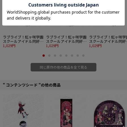
ラブライブ！虹ヶ咲学園
ラブライブ！虹ヶ咲学園
ラブライブ！虹ヶ咲学
スクールアイドル同好会
スクールアイドル同好会
スクールアイドル同好
ワイヤーキーホルダー
1,029円
ワイヤーキーホルダー
1,029円
ワイヤーキーホルダー
1,029円
高咲 侑 スポーティー
上原歩夢 スポーティー
中須かすみ スポーティ
ver.
ver.
ー ver.
同じ原作の他の商品を全て見る
" コンテンツシード "の他の商品