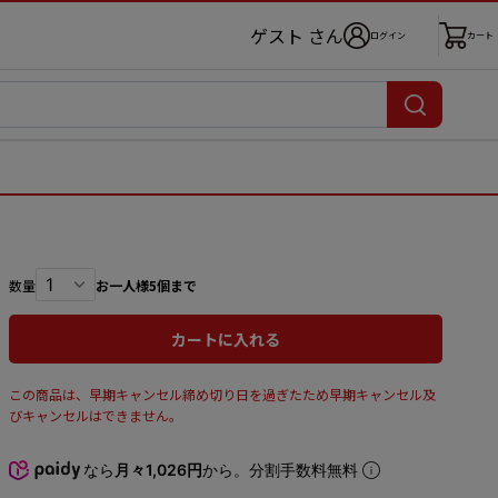
ゲスト さん
ログイン
カート
数量
お一人様5個まで
カートに入れる
この商品は、早期キャンセル締め切り日を過ぎたため早期キャンセル及
びキャンセルはできません。
なら
月々1,026円
から。分割手数料無料