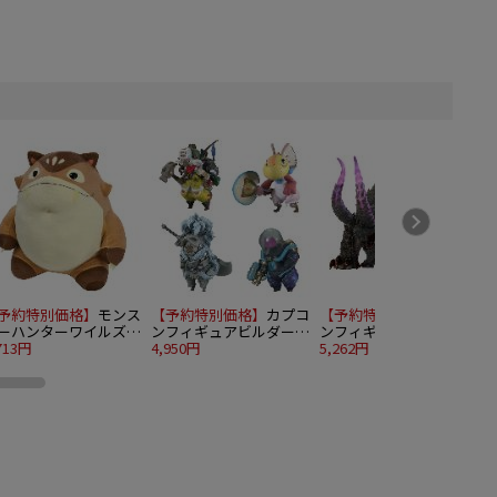
予約特別価格】
モンス
【予約特別価格】
カプコ
【予約特別価格】
カプコ
ーハンターワイルズ
ンフィギュアビルダー
ンフィギュアビルダー
ちハグぬいぐるみ 大
713円
モンスターハンター ス
4,950円
ソフビモデル モンスタ
5,262円
4
ル爆弾（モリバー）
タンダードモデル Plus
ーハンター ゴア・マガ
ー
オトモアイルーコレクシ
ラ
ョン Vol. 1 4個入り1BOX