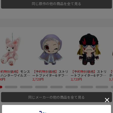
同じ原作の他の商品を全て見る
予約特別価格】
モンス
【予約特別価格】
ストリ
【予約特別価格】
ストリ
【
ーハンターワイルズ
ートファイター6 デフォ
ートファイター6 デフォ
タ
イルーテディ（花舞）
00円
ルメぬいぐるみ イング
2,723円
ルメぬいぐるみ アレッ
2,723円
も
3,
リッド
クス
タ
同じメーカーの他の商品を全て見る