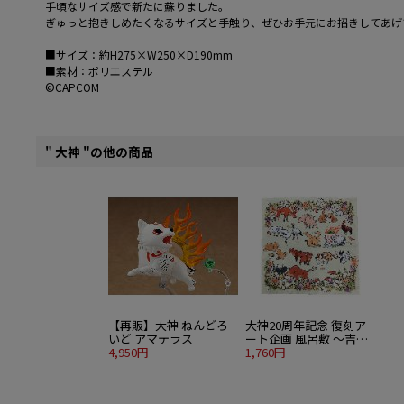
手頃なサイズ感で新たに蘇りました。
ぎゅっと抱きしめたくなるサイズと手触り、ぜひお手元にお招きしてあげ
■サイズ：約H275×W250×D190mm
■素材：ポリエステル
©CAPCOM
" 大神 "の他の商品
【再販】大神 ねんどろ
大神20周年記念 復刻ア
いど アマテラス
ート企画 風呂敷 ～吉村
4,950円
健一郎 作 大神11周年よ
1,760円
り～