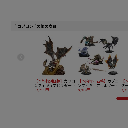
" カプコン "の他の商品
【予約特別価格】
カプコ
【予約特別価格】
カプコ
【
ンフィギュアビルダー
ンフィギュアビルダー
タ
クリエイターズモデル
17,600円
モンスターハンター ス
8,910円
ア
3,3
千刃竜 セルレギオス
タンダードモデル Plus
THE BEST ～Vol. 25・26
～ 6個入り1BOX