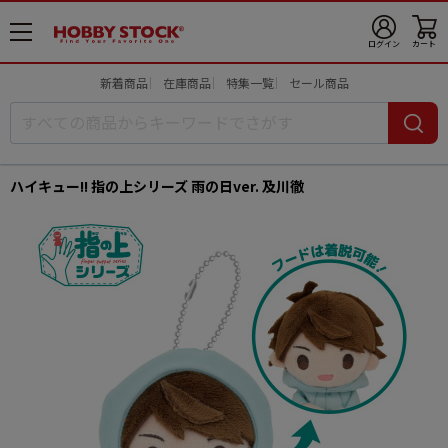
メ
ログイン
カート
ニ
ュ
新着商品
在庫商品
特集一覧
セール商品
ー
開
ハイキュー!! 指の上シリーズ 雨の日ver. 及川徹