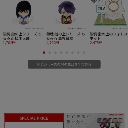
銀魂 指の上シリーズ ち
銀魂 指の上シリーズ ち
銀魂 指の上のフォトス
らみる 桂小太郎
らみる 高杉晋助
ポット
1,782円
1,782円
2,475円
同じシリーズの他の商品を全て見る