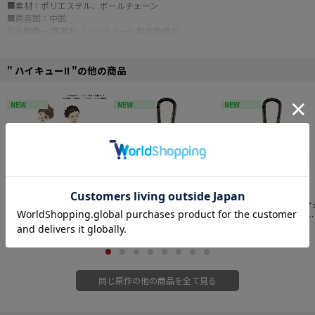
■素材：ポリエステル、ボールチェーン
■原産国：中国
©古舘春一/集英社･｢ハイキュー!!｣製作委員会
" ハイキュー!! "の他の商品
NEW
NEW
NEW
ブシロードクリエイティ
【予約特別価格】
ハイキ
【予約特別価格】
ハイ
ブ BUSHIROAD THE BOX
ュー!! かぶりんこ キーホ
ュー!! かぶりんこ キー
ハイキュー!! みあげてす
2,970円
ルダー ボクトフクロウ
1,216円
ルダー アカアシフクロ
1,216円
たぁマスコット 青葉城
ウ
西高校・白鳥沢学園高校
6個入り1BOX
同じ原作の他の商品を全て見る