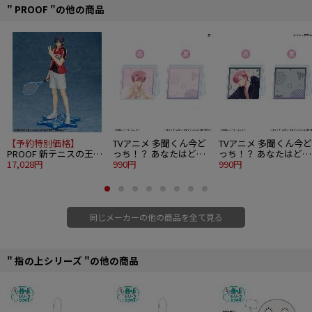
" PROOF "の他の商品
【予約特別価格】
TVアニメ 多聞くん今ど
TVアニメ 多聞くん今ど
PROOF 新テニスの王子
っち！？ あなたはどの
っち！？ あなたはどの
様 1/8 跡部景吾
17,028円
多聞くんを推す！？ver.
990円
多聞くんを推す！？ver
990円
両面アクリルクリップ
両面アクリルクリップ
福原多聞 桜
福原多聞 セクシー＆ワ
イルド
同じメーカーの他の商品を全て見る
" 指の上シリーズ "の他の商品