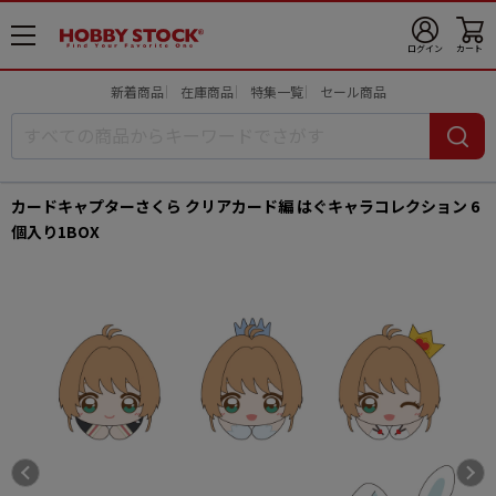
メ
ログイン
カート
ニ
ュ
新着商品
在庫商品
特集一覧
セール商品
ー
開
カードキャプターさくら クリアカード編 はぐキャラコレクション 6
個入り1BOX