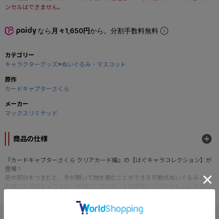
ンセルはできません。
なら
月々1,650円
から。分割手数料無料
カテゴリー
キャラクターグッズ
>
ぬいぐるみ・マスコット
原作
カードキャプターさくら
メーカー
マックスリミテッド
商品の仕様
『カードキャプターさくら クリアカード編』の【はぐキャラコレクション】が
登場！
足の部分をつまむと、手が開いて物を掴むことができる可動式ぬいぐるみ！
お気に入りのキャラクターをGETしていろいろな場所にハグさせちゃおう！
■サイズ：約90mm
■素材：ポリエステル
" カードキャプターさくら "の他の商品