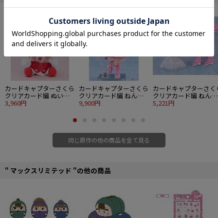
■ボールチェーン付き
■全6種
©CLAMP・ST･講談社/NHK･NEP
カードキャプターさくら
カードキャプターさくら
カードキャプターさく
クリアカード編 ぬいぐ
クリアカード編 ねんど
クリアカード編 ねんど
るみ 木之本桜 ロケット
3,960円
ろいどどーる 木之本桜
9,900円
ろいどどーる おようふ
5,221円
ビート 衣装Ver.
コスチュームVer.
くセット 木之本桜 コ
チュームVer.
同じ原作の他の商品を全て見る
" マックスリミテッド "の他の商品