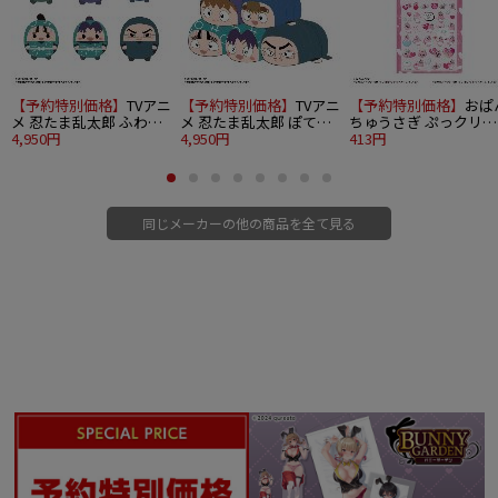
【予約特別価格】
TVアニ
【予約特別価格】
TVアニ
【予約特別価格】
おぱ
メ 忍たま乱太郎 ふわこ
メ 忍たま乱太郎 ぽてコ
ちゅうさぎ ぷっクリア
ろりん10 6個入り1BOX
4,950円
ロマスコット10 6個入り
4,950円
デコシール 天使A
413円
1BOX
同じメーカーの他の商品を全て見る