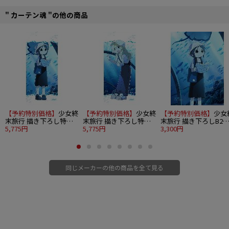
" カーテン魂 "の他の商品
【予約特別価格】
少女終
【予約特別価格】
少女終
【予約特別価格】
少女
末旅行 描き下ろし特大
末旅行 描き下ろし特大
末旅行 描き下ろしB2
タペストリー（チト/水
5,775円
タペストリー（ユーリ/
5,775円
ペストリー（チト/水
3,300円
族館）
水族館）
館）Wスエード
同じメーカーの他の商品を全て見る