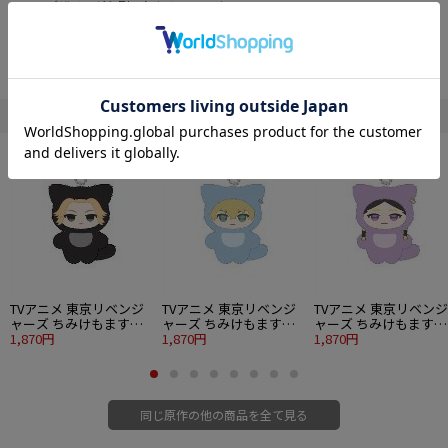
両面にデザインが印刷されたカードです。
ブラインドパッケージのため、絵柄はお選びいただけません。
1ボックス10パック入り。1パックにランダムで2枚封入されています。
全20種全てが箔押しカードです。
1ボックス購入で全20種が揃います。
■商品サイズ：横59mm×縦86mm
" 東京卍リベンジャーズ "の他の商品
■素材：紙
©和久井健／講談社
TVアニメ 東京リベンジ
TVアニメ 東京リベンジ
TVアニメ 東京リベンジ
ャーズ ちみけもますこ
ャーズ ちみけもますこ
ャーズ ちみけもますこ
っと 2.佐野万次郎
1,870円
っと 3.松野千冬
1,870円
っと 5.灰谷蘭
1,870円
同じ原作の他の商品を全て見る