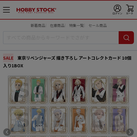
メ
ログイン
カート
ニ
ュ
新着商品
在庫商品
特集一覧
セール商品
ー
開
SALE
東京リベンジャーズ 描き下ろし アートコレクトカード 10個
入り1BOX