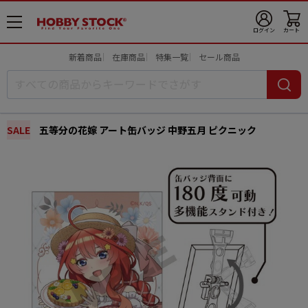
メ
ログイン
カート
ニ
ュ
新着商品
在庫商品
特集一覧
セール商品
ー
開
SALE
五等分の花嫁 アート缶バッジ 中野五月 ピクニック