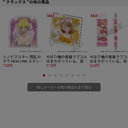
" クラックス "の他の商品
SALE
SALE
シノビマスター 閃乱カ
やはり俺の青春ラブコメ
やはり俺の青春ラブコ
グラ NEW LINK スタンド
はまちがっている。完
はまちがっている。完
メモクリップ 両奈 パー
726円
ミニアクリルパネル 一
772円
太軸ボールペン 由比ヶ
515円
ティードレス
色いろは 水着パラソル
浜結衣 水着パラソル
同じメーカーの他の商品を全て見る