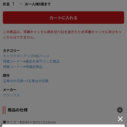
数量
お一人様5個まで
カートに入れる
この商品は、早期キャンセル締め切り日を過ぎたため早期キャンセル及びキャ
ンセルはできません。
カテゴリー
キャラクターグッズ
>
缶バッジ
特価コーナー
>
最近お値下げした商品
特価コーナー
>
特価全商品
原作
五等分の花嫁∽
/
五等分の花嫁
メーカー
クラックス
商品の仕様
■サイズ：約H80×W53×D10mm