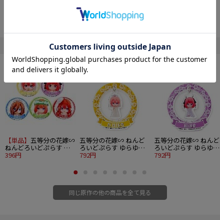
■素材：ET缶
©春場ねぎ・講談社／「五等分の花嫁∽」製作委員会
" 五等分の花嫁∽ "の他の商品
【単品】
五等分の花嫁∽
五等分の花嫁∽ ねんど
五等分の花嫁∽ ねんど
ねんどろいどぷらす ト
ろいどぷらす ゆらゆら
ろいどぷらす ゆらゆら
レーディング缶バッジ
396円
アクリルキーホルダー
792円
アクリルキーホルダー
792円
中野一花
中野二乃
同じ原作の他の商品を全て見る