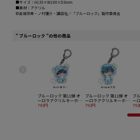
■サイズ：H135×W100×D3mm
■素材：アクリル
©金城宗幸・ノ村優介・講談社／「ブルーロック」製作委員会
" ブルーロック "の他の商品
ブルーロック 第11弾 オ
ブルーロック 第11弾 オ
ブル
ーロラアクリルキーホル
ーロラアクリルキーホル
ー
ダー M-VA 潔 世一
792円
ダー M-VB 糸師 凛
792円
ダー
79