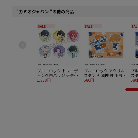
" カミオジャパン "の他の商品
SALE
SALE
SAL
ブルーロック トレーデ
ブルーロック アクリル
ブ
ィング缶バッジ テディ
スタンド 國神 錬介 ちま
スタ
ベア 描き起こし 6個入り
1,339円
っこ
580円
っ
58
1BOX