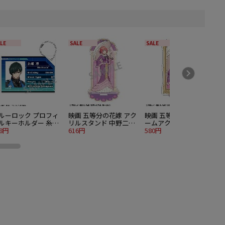
LE
SALE
SALE
ルーロック プロフィ
映画 五等分の花嫁 アク
映画 五等分の花嫁 フレ
ルキーホルダー 糸師
リルスタンド 中野二乃
ームアクリルスタンド
08円
アールヌーヴォー
616円
中野二乃 アールヌーヴ
580円
ォー