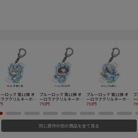
ーロック 第11弾 オ
ブルーロック 第11弾 オ
ブルーロック 第11弾 オ
ブ
ロラアクリルキーホル
ーロラアクリルキーホル
ーロラアクリルキーホル
ー
 M-VC 凪 誠士郎
2円
ダー M-VD 雪宮剣優
792円
ダー M-VE 乙夜影汰
792円
ダ
7
同じ原作の他の商品を全て見る