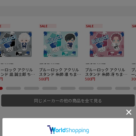
E
SALE
SALE
SA
ルーロック アクリル
ブルーロック アクリル
ブルーロック アクリル
ブ
ンド 凪 誠士郎 ちま
スタンド 糸師 凛 ちまっ
スタンド 糸師 冴 ちまっ
ー
こ
0円
こ
580円
こ
580円
凛
3
同じメーカーの他の商品を全て見る