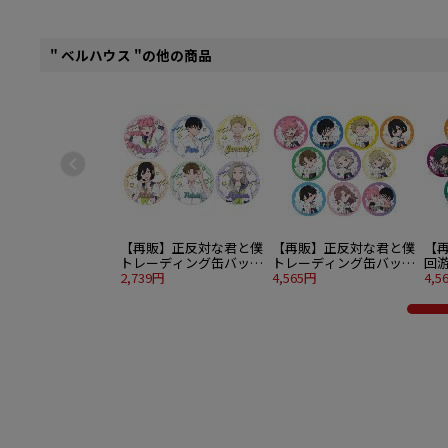
" ベルハウス "の他の商品
【再販】正反対な君と僕
【再販】正反対な君と僕
【
トレーディング缶バッジ
トレーディング缶バッジ
回
6個入り1BOX
2,739円
ぎゅぎゅっと 10個入り
4,565円
バッ
4,5
1BOX
個入