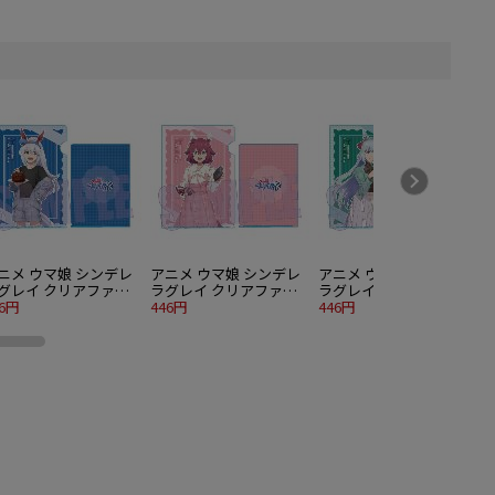
ニメ ウマ娘 シンデレ
アニメ ウマ娘 シンデレ
アニメ ウマ娘 シンデレ
グレイ クリアファイ
ラグレイ クリアファイ
ラグレイ クリアファイ
 タマモクロス チョコ
46円
ル サクラチヨノオー チ
446円
ル メジロアルダン チョ
446円
ート
ョコレート
コレート