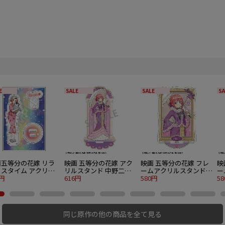
E
SALE
SALE
SA
画五等分の花嫁 リラ
映画 五等分の花嫁 アク
映画 五等分の花嫁 フレ
映
クスタイム アクリル
リルスタンド 中野二乃
ームアクリルスタンド
ー
ンドJr. 中野五月
5円
アールヌーヴォー
616円
中野二乃 アールヌーヴ
580円
中
5
ォー
ォ
同じ原作の他の商品を全て見る