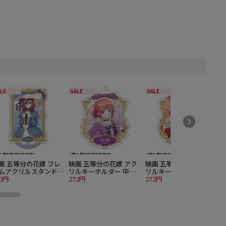
LE
SALE
SALE
画 五等分の花嫁 フレ
映画 五等分の花嫁 アク
映画 五等分の花嫁 アク
ムアクリルスタンド
リルキーホルダー 中野
リルキーホルダー 中野
野三玖 アールヌーヴ
80円
二乃 アールヌーヴォー
272円
五月 アールヌーヴォー
272円
ー