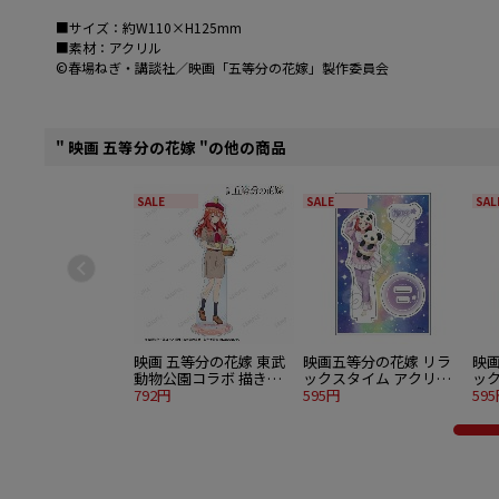
■サイズ：約W110×H125mm
■素材：アクリル
©春場ねぎ・講談社／映画「五等分の花嫁」製作委員会
" 映画 五等分の花嫁 "の他の商品
SALE
SALE
SAL
映画 五等分の花嫁 東武
映画五等分の花嫁 リラ
映
動物公園コラボ 描き下
ックスタイム アクリル
ッ
ろし イラスト 中野五月
792円
スタンドJr. 中野二乃
595円
スタ
59
サファリルックver. BIG
アクリルスタンド