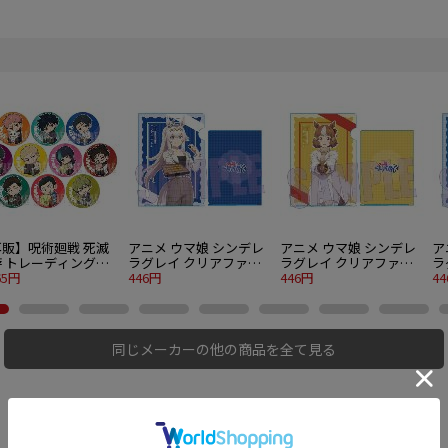
再販】呪術廻戦 死滅
アニメ ウマ娘 シンデレ
アニメ ウマ娘 シンデレ
ア
游 トレーディング缶
ラグレイ クリアファイ
ラグレイ クリアファイ
ラ
ジ ぎゅぎゅっと 10
65円
ル オグリキャップ チョ
446円
ル ベルノライト チョコ
446円
ル
4
り1BOX
コレート
レート
レ
同じメーカーの他の商品を全て見る