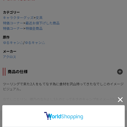
カテゴリー
キャラクターグッズ
>
文具
特価コーナー
>
最近お値下げした商品
特価コーナー
>
特価全商品
原作
ゆるキャン△
/
ゆるキャン△
メーカー
アクロス
商品の仕様
ツーリングで来た2人をもてなす為に食材を沢山持ってきたなでしこのイメージ
ビジュアル。
なでしことリン、綾乃のなかよし3人のとっておきのキャンプをイメージした描
き下ろしイラストを使用した、A4サイズのクリアファイル（全4種）。
プリントや書類の整理収納にとっても便利なかきおろしイラストを使用したゆ
るキャン△のA4クリアファイル。
" ゆるキャン△ "の他の商品
学校やデスクでも使いやすいサイズです。