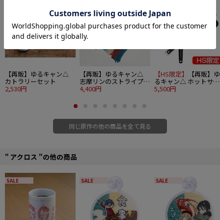
※ゆるキャン△ ポップアップショップ『なかよしキャンプ』先行販売商品。
■サイズ：約310×220mm（A4）
■素材：ポリプロピレン
©あfろ・芳文社／野外活動委員会
【再販】ゆるキャン△
【再販】ゆるキャン△
【HS限定】
【再販】ゆ
カトラリーセット
志摩リンのストライプマ
るキャン△ ホットサン
2,530円
フラー
4,400円
ドメーカー
5,500円
同じ原作の他の商品を全て見る
" アクロス "の他の商品
SALE
SALE
SALE