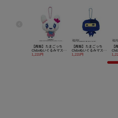
【再販】たまごっち
【再販】たまごっち
【
Chibiぬいぐるみマスコ
Chibiぬいぐるみマスコ
Ch
ット ラブリっち（2026
1,221円
ット ござるっち（2026
1,221円
ット
1,2
年6月入荷分）
年6月入荷分）
月