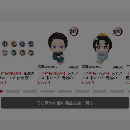
予約特別価格】
鬼滅の
【予約特別価格】
メガハ
【予約特別価格】
メガハ
【
ぴた！でふぉめ 夜の
ウス るかっぷ 鬼滅の刃
ウス るかっぷ 鬼滅の刃
販
回りトレーディング缶
25円
狛治
3,927円
恋雪
3,927円
リ
7,
ジ 10個入り1BOX
ら
同じ原作の他の商品を全て見る