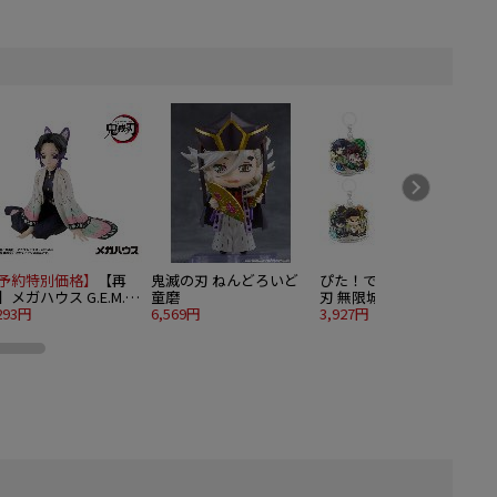
予約特別価格】
【再
鬼滅の刃 ねんどろいど
ぴた！でふぉめ 鬼滅の
】メガハウス G.E.M.シ
童磨
刃 無限城編 弐 トレーデ
ーズ 鬼滅の刃 てのひ
293円
6,569円
ィングアクリルチャーム
3,927円
v
4
しのぶさん
6個入り1BOX