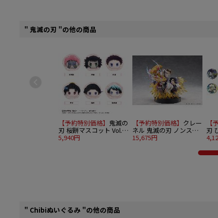
" 鬼滅の刃 "の他の商品
【予約特別価格】
鬼滅の
【予約特別価格】
クレー
【
刃 桜餅マスコット Vol.5
ネル 鬼滅の刃 ノンスケ
刃 
6個入り1BOX
5,940円
ール 胡蝶しのぶ＆童磨
15,675円
見
4,1
バッ
" Chibiぬいぐるみ "の他の商品