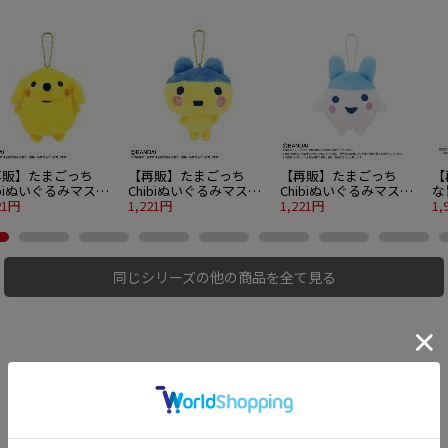
再販】たまごっち
【再販】たまごっち
【再販】たまごっち
【
ibiぬいぐるみマスコ
Chibiぬいぐるみマスコ
Chibiぬいぐるみマスコ
な
 ポチっち（2026年6
21円
ット やんぐまめっち
1,221円
ット やんぐみみっち
1,221円
空
1,
入荷分）
（2026年6月入荷分）
（2026年6月入荷分）
同じシリーズの他の商品を全て見る