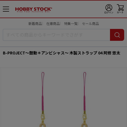
メ
ログイン
カート
ニ
ュ
新着商品
在庫商品
特集一覧
セール商品
ー
開
B-PROJECT～鼓動＊アンビシャス～ 木製ストラップ 04 阿修 悠太