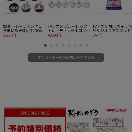
銀魂 トレーディングこ
TVアニメ ブルーロック
TVアニメ 推しの子 ア
ろまにあ 6個入り1BOX
トレーディングホログラ
リルジオラマスタンド
5,227円
ム缶バッジ Ver. Soap
4,620円
01 アイ
547円
bubbles 12個入り1BOX
同じメーカーの他の商品を全て見る