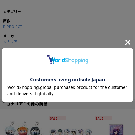
カテゴリー
原作
B-PROJECT
メーカー
カナリア
商品の仕様
＜キタコレ＞＜THRIVE＞＜MooNs＞の、可愛いミニキャラデザインのストラッ
プです！
■材質：合板、組紐
■サイズ：約46×56×3mm
© MAGES.／Team B-PRO © B-PROJECT
" カナリア "の他の商品
SALE
SALE