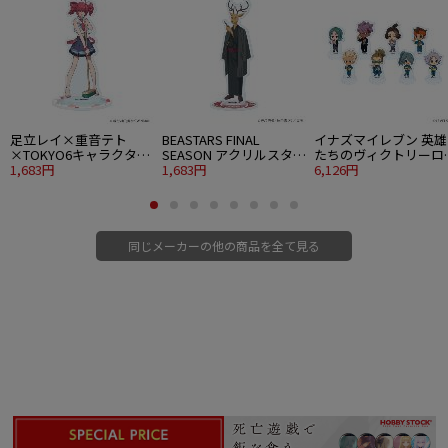
足立レイ×重音テト
BEASTARS FINAL
イナズマイレブン 英雄
×TOKYO6キャラクター
SEASON アクリルスタン
たちのヴィクトリーロ
ズ アクリルスタンド 02
1,683円
ド 07 ルイ 着物ver. 描き
1,683円
ド アクリルぷちスタン
6,126円
重音テト 描き下ろしイ
下ろしビジュアル
ド 03 食べ歩きver. ミ
ラスト
キャライラスト 8個入
1BOX
同じメーカーの他の商品を全て見る