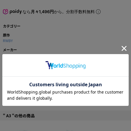
なら
月々1,496円
から。分割手数料無料
カテゴリー
原作
RWBY
メーカー
A3
商品の仕様
65mmと少し大きめサイズの缶バッジです。
■全10種（うちシークレット2種）
■サイズ：65mm
※コミックマーケットにて先行セット販売された商品になります。
※10月1日先行販売があります。
© 2016 Rooster Teeth Productions, LLC
" A3 "の他の商品