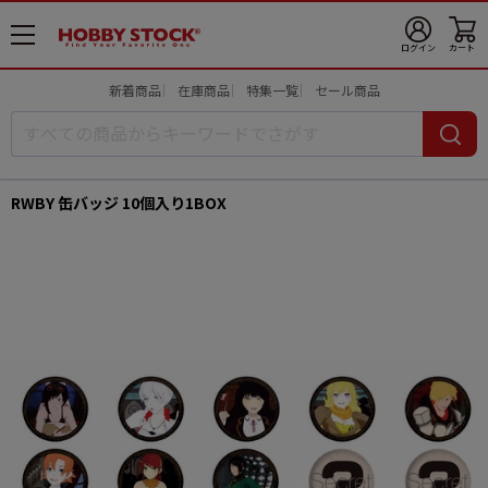
メ
ログイン
カート
ニ
ュ
新着商品
在庫商品
特集一覧
セール商品
ー
開
RWBY 缶バッジ 10個入り1BOX