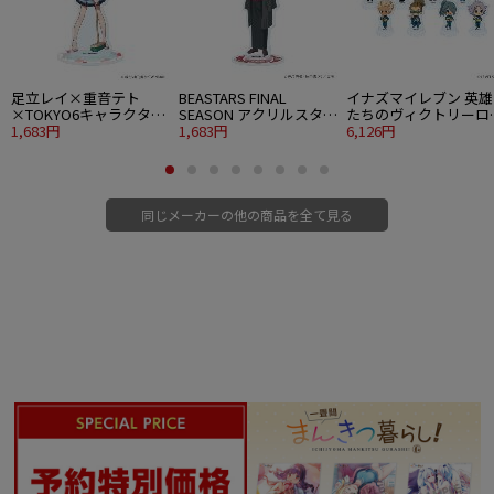
足立レイ×重音テト
BEASTARS FINAL
イナズマイレブン 英雄
×TOKYO6キャラクター
SEASON アクリルスタン
たちのヴィクトリーロ
ズ アクリルスタンド 02
1,683円
ド 07 ルイ 着物ver. 描き
1,683円
ド アクリルぷちスタン
6,126円
重音テト 描き下ろしイ
下ろしビジュアル
ド 03 食べ歩きver. ミ
ラスト
キャライラスト 8個入
1BOX
同じメーカーの他の商品を全て見る