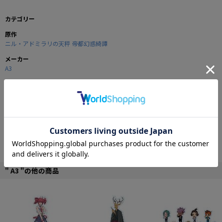
カテゴリー
原作
ニル・アドミラリの天秤 帝都幻惑綺譚
メーカー
A3
商品の仕様
USBタイプのACアダプターです。
出力電流1.0A、240Vまで対応のため、海外での使用も可能です。
（USBポート×1）
■本体サイズ：38×60×17mm
©2016 IDEA FACTORY
" A3 "の他の商品