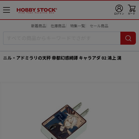
メ
ログイン
カート
ニ
ュ
新着商品
在庫商品
特集一覧
セール商品
ー
開
ニル・アドミラリの天秤 帝都幻惑綺譚 キャラアダ 02 鴻上 滉