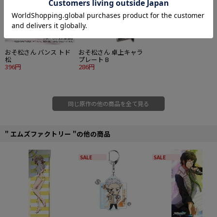
おそ松さん バンス トド
おそ松さん 卓上キャラ
松
プレート B
396円
286円
同じ原作の他の商品を全て見る
" エムズファクトリー "の他の商品
SALE
SALE