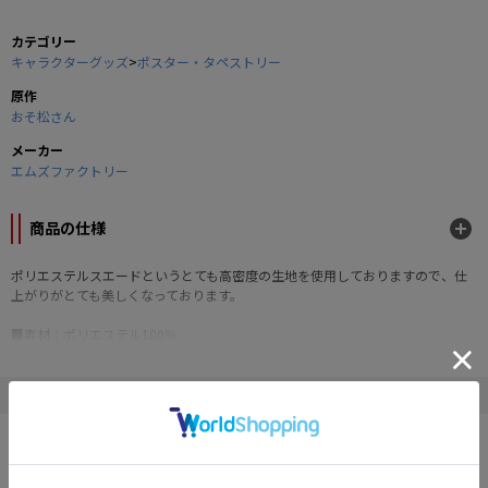
カテゴリー
キャラクターグッズ
>
ポスター・タペストリー
原作
おそ松さん
メーカー
エムズファクトリー
商品の仕様
ポリエステルスエードというとても高密度の生地を使用しておりますので、仕
上がりがとても美しくなっております。
■素材：ポリエステル100％
■サイズ：約182mmｘ約380mm
■塩ビパイプ2本、下げ紐同梱
※先行販売あり
" おそ松さん "の他の商品
©赤塚不二夫／おそ松さん製作委員会
SALE
SALE