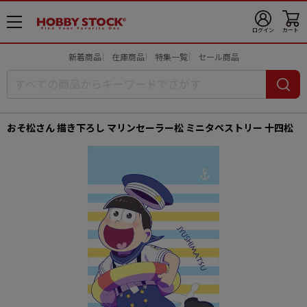
メ
ログイン
カート
ニ
ュ
新着商品
在庫商品
特集一覧
セール商品
ー
開
おそ松さん 描き下ろし マリンセーラー松 ミニタペストリー 十四松