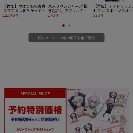
【再販】やはり俺の青春
東京リベンジャーズ 描
【再販】アイドリッシ
ラブコメはまちがってい
き起こし アクリルキー
セブン スポーツタオル
る。完 描き下ろしプレ
12,540円
ホルダー 三ツ谷
176円
二階堂大和
530円
ミアム抱き枕カバー 一
色いろは 水着
同じメーカーの他の商品を全て見る