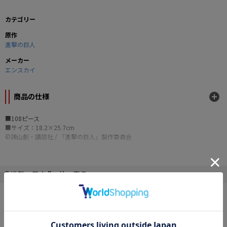
カテゴリー
原作
進撃の巨人
メーカー
エンスカイ
商品の仕様
■108ピース
■サイズ：18.2×25.7cm
©諫山創・講談社 / 「進撃の巨人」製作委員会
" 進撃の巨人 "の他の商品
NEW