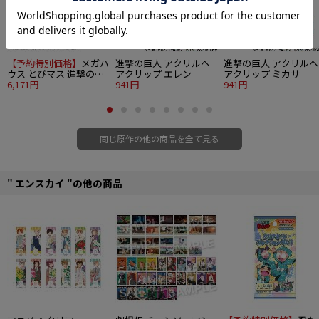
【予約特別価格】
メガハ
進撃の巨人 アクリルヘ
進撃の巨人 アクリルヘ
ウス とびマス 進撃の巨
アクリップ エレン
アクリップ ミカサ
人 6個入り1BOX
6,171円
941円
941円
同じ原作の他の商品を全て見る
" エンスカイ "の他の商品