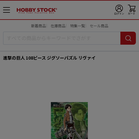
メ
ログイン
カート
ニ
ュ
新着商品
在庫商品
特集一覧
セール商品
ー
開
進撃の巨人 108ピース ジグソーパズル リヴァイ