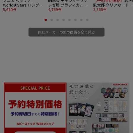
アニメ ヘタリア
劇場版 チェンソーマン
【予約特別価格】
忍た
World★Stars ロングカ
レゼ篇 グラフィカルカ
乱太郎 クリアカードコ
ンバッジコレクション
5,610円
ードコレクション 17個
4,769円
レクションガム3 18個
3,366円
12個入り1BOX
入り1BOX
り1BOX
同じメーカーの他の商品を全て見る