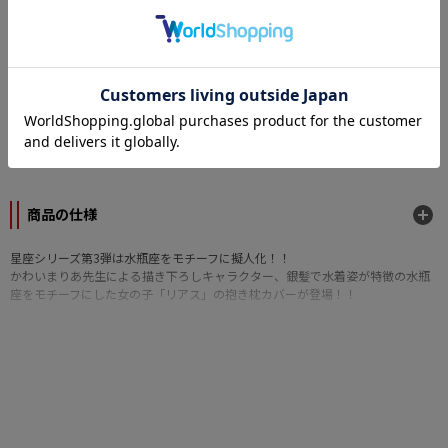
ンセルはできません。
なら
月々3,666円
から。分割手数料無料
カテゴリー
メーカー
サーファーズパラダイス
商品の仕様
星座シリーズ第3弾は水瓶座をモチーフに擬人化！！
かわいまりあ先生による描き下ろしキャラクター、銀髪で水着姿が特徴の水瓶
座をモチーフにした女の子「リアス」の抱き枕カバーが登場！！
■素材：スパンデックス
■キャラクターデザイン：かわいまりあ
■サイズ：約1500×500mm
(C) noble aster