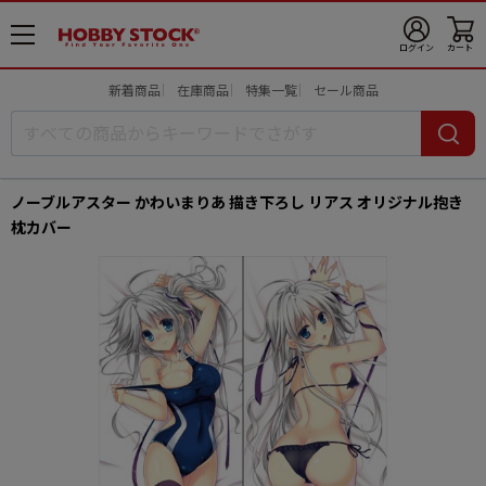
メ
ログイン
カート
ニ
ュ
新着商品
在庫商品
特集一覧
セール商品
ー
開
ノーブルアスター かわいまりあ 描き下ろし リアス オリジナル抱き
枕カバー