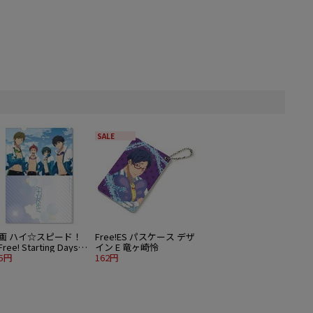
SALE
画 ハイ☆スピード！
Free!ES パスケース デザ
ree! Starting Days－
イン E 竜ヶ崎怜
リアファイル D
85円
162円