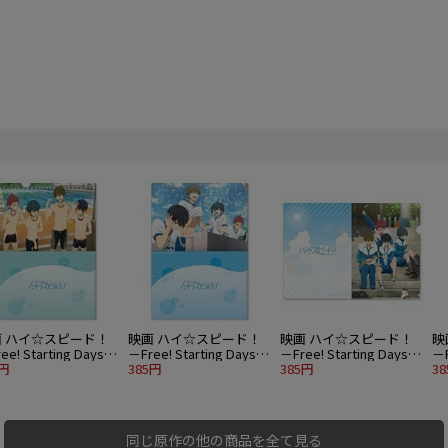
画 ハイ☆スピード！
映画 ハイ☆スピード！
映画 ハイ☆スピード！
映
ee! Starting Days－
－Free! Starting Days－
－Free! Starting Days－
－F
アファイル A
5円
クリアファイル B
385円
クリアファイル C
385円
ク
3
同じ原作の他の商品を全て見る