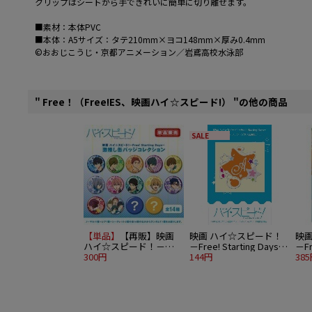
クリップはシートから手できれいに簡単に切り離せます。
■素材：本体PVC
■本体：A5サイズ：タテ210mm×ヨコ148mm×厚み0.4mm
©おおじこうじ・京都アニメーション／岩鳶高校水泳部
" Free！（Free!ES、映画ハイ☆スピード!） "の他の商品
SALE
【単品】
【再販】映画
映画 ハイ☆スピード！
映
ハイ☆スピード！－
－Free! Starting Days－
－Fr
Free! Starting Days－ 激
300円
ステンドグラス風蒔絵シ
144円
クリ
38
推し缶バッジコレクショ
ール 椎名旭
ン