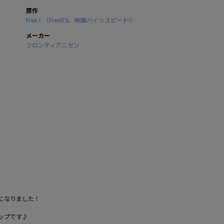
原作
Free！（Free!ES、映画ハイ☆スピード!）
メーカー
フロンティアニセン
プになりました！
ップです♪