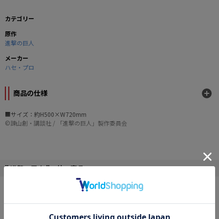
カテゴリー
原作
進撃の巨人
メーカー
ハセ・プロ
商品の仕様
■サイズ：約H500×W720mm
©諫山創・講談社 / 「進撃の巨人」製作委員会
" 進撃の巨人 "の他の商品
NEW