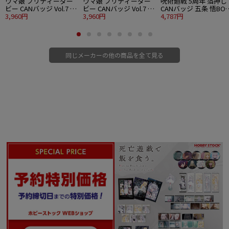
ウマ娘 プリティーダー
ウマ娘 プリティーダー
呪術廻戦 5周年 箔押し
ビー CANバッジ Vol.7 A
ビー CANバッジ Vol.7 B
CANバッジ 五条 悟BOX 
BOX 10個入り1BOX
3,960円
BOX 10個入り1BOX
3,960円
個入り1BOX
4,787円
同じメーカーの他の商品を全て見る