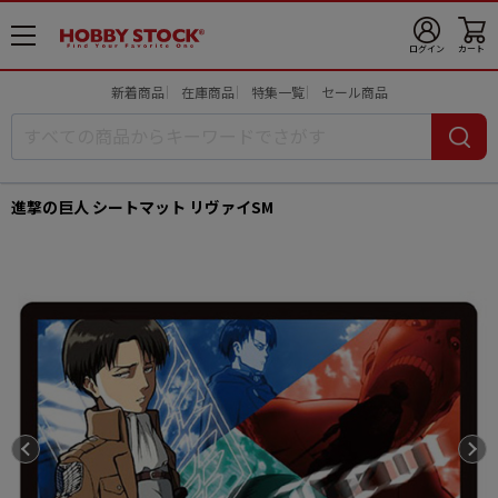
メ
ログイン
カート
ニ
ュ
新着商品
在庫商品
特集一覧
セール商品
ー
開
進撃の巨人 シートマット リヴァイSM