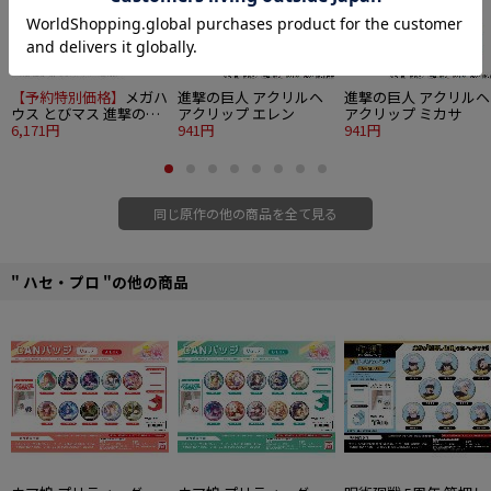
【予約特別価格】
メガハ
進撃の巨人 アクリルヘ
進撃の巨人 アクリルヘ
ウス とびマス 進撃の巨
アクリップ エレン
アクリップ ミカサ
人 6個入り1BOX
6,171円
941円
941円
同じ原作の他の商品を全て見る
" ハセ・プロ "の他の商品