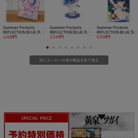
Summer Pockets
Summer Pockets
Summer Pockets
REFLECTION BLUE 久島
REFLECTION BLUE 久島
REFLECTION BLUE 久
鴎 アクリルアートスタ
2,420円
鴎 アクリルスタンド 大
2,530円
鴎 120cmビッグタオル
5,500円
ンド ウエディングVer.
パーティードレスVer.
水着Ver.
同じメーカーの他の商品を全て見る