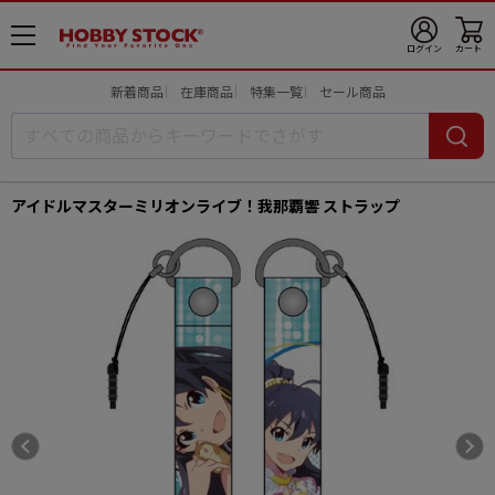
メ
ログイン
カート
ニ
ュ
新着商品
在庫商品
特集一覧
セール商品
ー
開
アイドルマスターミリオンライブ！我那覇響 ストラップ