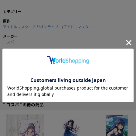
カテゴリー
原作
アイドルマスター ミリオンライブ！
/
アイドルマスター
メーカー
コスパ
商品の仕様
『我那覇響』を両面にフルカラープリントしたストラップ。
携帯電話やデジカメ等に付けるのはもちろん、アクセサリーとしてバッグなど
に付けるのもGOOD！
取り外し可能なイヤホンジャックパーツが付いているので、iPhone等のストラ
ップホールのないスマートフォンでもOK！
※イヤホンジャックパーツはアクセサリーとしてお楽み下さい。携帯電話など
をぶら下げると落下する可能性がございます。
" コスパ "の他の商品
■ベルト部分：約14×ベルト幅2cm
■ポリエステル
©NBGI