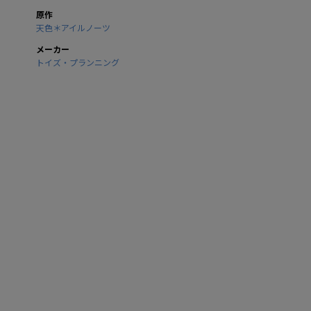
原作
天色＊アイルノーツ
メーカー
トイズ・プランニング