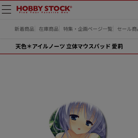
メニ
ュー
開
新着商品
在庫商品
特集・企画ページ一覧
セール商
天色＊アイルノーツ 立体マウスパッド 愛莉