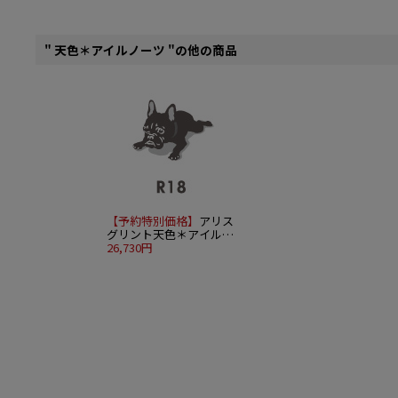
" 天色＊アイルノーツ "の他の商品
【予約特別価格】
アリス
グリント天色＊アイルノ
ーツ 1/7 シャーリィ・ウ
26,730円
ォリック