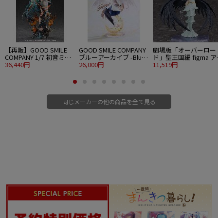
【再販】GOOD SMILE
GOOD SMILE COMPANY
劇場版「オーバーロー
COMPANY 1/7 初音ミク
ブルーアーカイブ -Blue
ド」聖王国編 figma 
十面埋伏Ver.
36,440円
Archive- G.S.Collection
26,000円
ベド
11,519円
1/7 ナギサ ～花薫る微笑
み～
同じメーカーの他の商品を全て見る