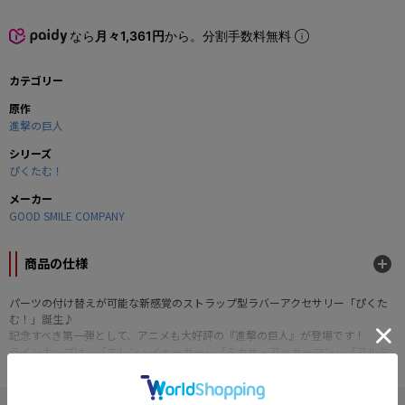
なら
月々1,361円
から。分割手数料無料
カテゴリー
原作
進撃の巨人
シリーズ
ぴくたむ！
メーカー
GOOD SMILE COMPANY
商品の仕様
パーツの付け替えが可能な新感覚のストラップ型ラバーアクセサリー「ぴくた
む！」誕生♪
記念すべき第一弾として、アニメも大好評の『進撃の巨人』が登場です！
ラインナップは、「エレン・イェーガー」「ミカサ・アッカーマン」「アルミ
ン・アルレルト」「リヴァイ」「サシャ・ブラウス」「ジャン・キルシュタイ
ン」「クリスタ・レンズ」の7種＋シークレット1種。
各キャラクターの顔の表と裏に2種類の表情が描かれているので、その日の気分
" 進撃の巨人 "の他の商品