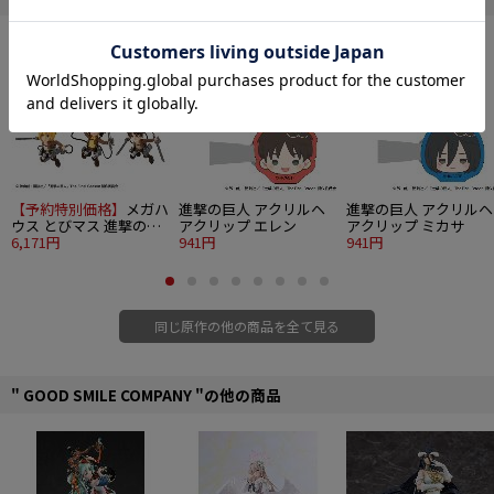
でとりかえっこしてお楽しみ下さい。
■ストラップ型トレーディングラバーアクセサリー
■サイズ：約45mm(キャラによって若干異なります)
■1BOX8個入り(全7種＋シークレット1種)
©諫山創・講談社 / 「進撃の巨人」製作委員会
【予約特別価格】
メガハ
進撃の巨人 アクリルヘ
進撃の巨人 アクリルヘ
ウス とびマス 進撃の巨
アクリップ エレン
アクリップ ミカサ
人 6個入り1BOX
6,171円
941円
941円
同じ原作の他の商品を全て見る
" GOOD SMILE COMPANY "の他の商品