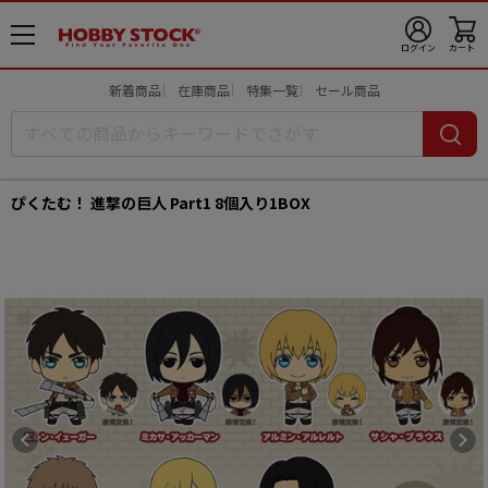
メ
ログイン
カート
ニ
ュ
新着商品
在庫商品
特集一覧
セール商品
ー
開
ぴくたむ！ 進撃の巨人 Part1 8個入り1BOX