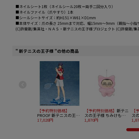
■ネイルシート1枚（ネイルシール20枚＝両手二回分入り）
■ネイルファイル（爪やすり）1本
■シールシートサイズ：約H151×W61×D1mm
■本体サイズ：爪の長さ 25mmまで対応、幅15mm～9mm（親指～小指
(C)許斐剛/集英社・ＮＡＳ・新テニスの王子様プロジェクト (C)許斐剛/集
" 新テニスの王子様 "の他の商品
【予約特別価格】
【予約特別価格】
新テニ
【
PROOF 新テニスの王子
スの王子様 ちみけもま
ス
様 1/8 跡部景吾
17,028円
すこっと 四天宝寺 3.金
1,870円
すこ
1,8
色小春
氏