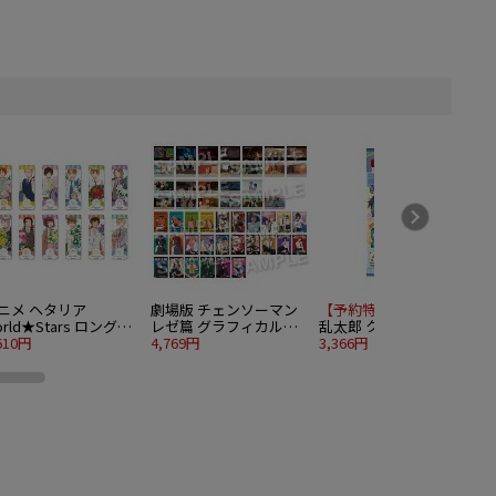
ニメ ヘタリア
劇場版 チェンソーマン
【予約特別価格】
忍たま
orld★Stars ロングカ
レゼ篇 グラフィカルカ
乱太郎 クリアカードコ
バッジコレクション
610円
ードコレクション 17個
4,769円
レクションガム3 18個入
3,366円
1
2個入り1BOX
入り1BOX
り1BOX