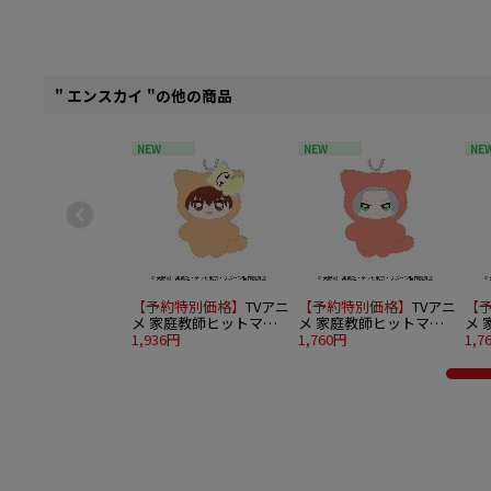
" エンスカイ "の他の商品
NEW
NEW
NE
【予約特別価格】
TVアニ
【予約特別価格】
TVアニ
【
メ 家庭教師ヒットマン
メ 家庭教師ヒットマン
メ
REBORN! ちみけもます
1,936円
REBORN! ちみけもます
1,760円
RE
1,7
こっと 1.沢田綱吉＆リボ
こっと 2.獄寺隼人
こっ
ーン