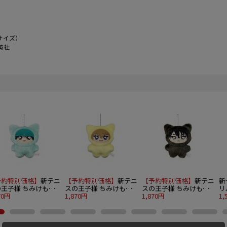
サイズ）
英社
予約特別価格】
新テニ
【予約特別価格】
新テニ
【予約特別価格】
新テニ
新
の王子様 ちみけもま
スの王子様 ちみけもま
スの王子様 ちみけもま
リ
っと 四天宝寺 4.一
70円
すこっと 四天宝寺 5.忍
1,870円
すこっと 四天宝寺 6.財
1,870円
の
1,
ユウジ
足謙也
前光
ー