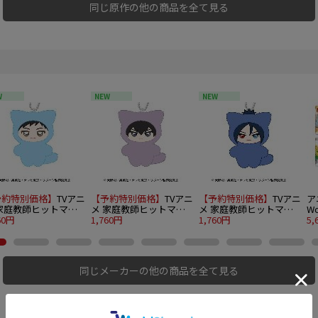
同じ原作の他の商品を全て見る
W
NEW
NEW
予約特別価格】
TVアニ
【予約特別価格】
TVアニ
【予約特別価格】
TVアニ
ア
 家庭教師ヒットマン
メ 家庭教師ヒットマン
メ 家庭教師ヒットマン
W
BORN! ちみけもます
60円
REBORN! ちみけもます
1,760円
REBORN! ちみけもます
1,760円
ン
5,
と 3.山本武
こっと 4.雲雀恭弥
こっと 5.六道骸
1
同じメーカーの他の商品を全て見る