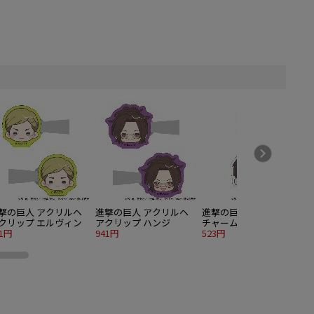
撃の巨人 アクリルヘ
進撃の巨人 アクリルヘ
進撃の巨人 アンブレラ
クリップ エルヴィン
アクリップ ハンジ
チャーム エレン
41円
941円
523円