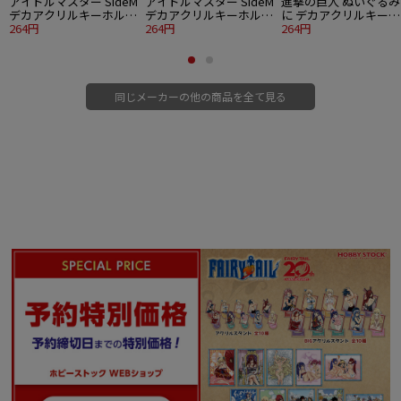
アイドルマスター SideM
アイドルマスター SideM
進撃の巨人 ぬいぐるみ
デカアクリルキーホルダ
デカアクリルキーホルダ
に デカアクリルキーホ
ー ORIGIN＠L PIECES 硲
264円
ー ORIGIN@L PIECES 木
264円
ルダー 1 エレン
264円
道夫
村龍
同じメーカーの他の商品を全て見る