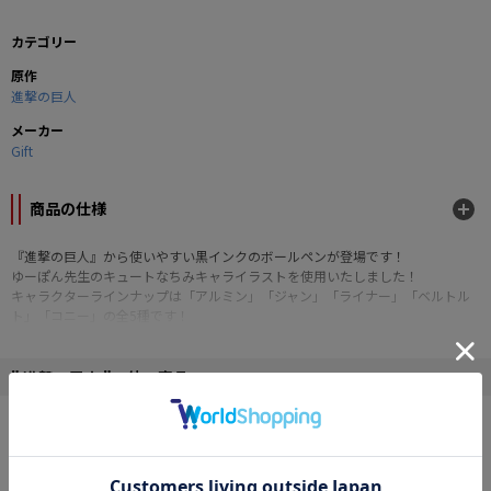
カテゴリー
原作
進撃の巨人
メーカー
Gift
商品の仕様
『進撃の巨人』から使いやすい黒インクのボールペンが登場です！
ゆーぽん先生のキュートなちみキャライラストを使用いたしました！
キャラクターラインナップは「アルミン」「ジャン」「ライナー」「ベルトル
ト」「コニー」の全5種です！
■サイズ：直径 17mm×縦 138mm
©諫山創・講談社 / 「進撃の巨人」製作委員会
" 進撃の巨人 "の他の商品