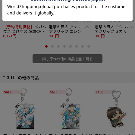
【予約特別価格】
メガハ
進撃の巨人 アクリルヘ
進撃の巨人 アクリルヘ
ウス とびマス 進撃の巨
アクリップ エレン
アクリップ ミカサ
人 6個入り1BOX
6,171円
941円
941円
同じ原作の他の商品を全て見る
" Gift "の他の商品
SALE
SALE
SALE