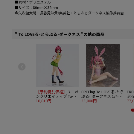
■素材：ポリエステル
■サイズ：80mm×32mm
©矢吹健太朗・長谷見沙貴/集英社・とらぶるダークネス製作委員会
" To LOVEる-とらぶる-ダークネス "の他の商品
【予約特別価格】
ユニオ
FREEing To LOVEる-とら
FRE
ンクリエイティブ To
ぶる- ダークネス 1/4 ナ
ぶる
LOVEる-とらぶる- ダー
18,810円
ナ・アスタ・デビルーク
33,000円
手川
77,
クネス 制服シリーズ 黒
生足バニーVer.
方
咲芽亜