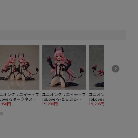
ニオンクリエイティブ
ユニオンクリエイティブ
ユニオンクリエイティブ
oLoveるダークネスシ
ToLoveる-とらぶる-ダ
ToLoveる-とらぶる-ダ
ーズ ララ・サタリ
,950円
ークネスシリーズ ラ
19,206円
ークネスシリーズ モ
19,206円
1
・デビルーク＆モモ・
ラ・サタリン・デビルー
モ・べリア・デビルーク
リア・デビルーク～
ク～fillette ver.～
～fillette ver.～
s filles ! ～