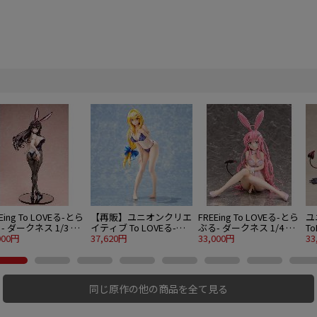
Eing To LOVEる-とら
【再販】ユニオンクリエ
FREEing To LOVEる-とら
ユ
- ダークネス 1/3 古
イティブ To LOVEる-と
ぶる- ダークネス 1/4 ラ
T
唯 バニーVer.（決済
000円
らぶる- ダークネス 水着
37,620円
ラ・サタリン・デビルー
33,000円
リ
33
法限定販売）
シリーズ 1/4 ティアー
ク 生足バニーVer.
ン
ユ・ルナティーク
べ
Le
同じ原作の他の商品を全て見る