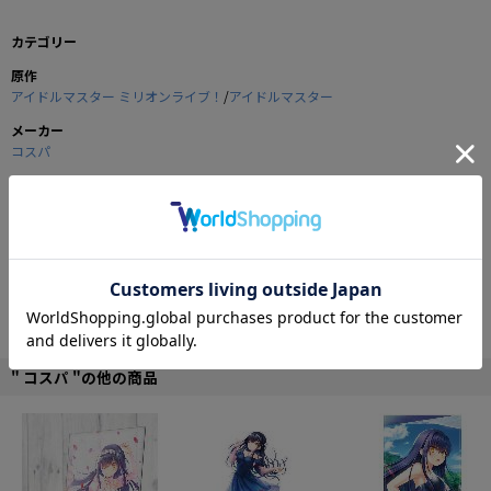
カテゴリー
原作
アイドルマスター ミリオンライブ！
/
アイドルマスター
メーカー
コスパ
商品の仕様
『水瀬伊織』を両面にフルカラープリントしたストラップ。
携帯電話やポータブルゲーム機に付けるのはもちろん、アクセサリーとしてバ
ッグなどに付けるのもGOOD！
取り外し可能なイヤホンジャックパーツが付いているので、iPhone等のストラ
ップホールのないスマートフォンでもOK！
※イヤホンジャックパーツはアクセサリーとてお楽しみ下さい。携帯電話など
をぶら下げると落下する可能性がございます。
" コスパ "の他の商品
■ベルト部分：約14×ベルト幅2cm
■ポリエステル
©NBGI