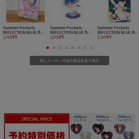
Summer Pockets
Summer Pockets
Summer Pockets
REFLECTION BLUE 久島
REFLECTION BLUE 久島
REFLECTION BLUE 久
鴎 アクリルアートスタ
2,420円
鴎 アクリルスタンド 大
2,530円
鴎 120cmビッグタオル
5,500円
ンド ウエディングVer.
パーティードレスVer.
水着Ver.
同じメーカーの他の商品を全て見る