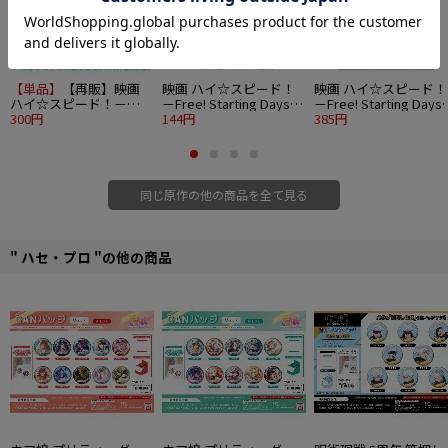
【単品】
【再販】映画
映画 ハイ☆スピード！
映画 ハイ☆スピード！
ハイ☆スピード！－
－Free! Starting Days－
－Free! Starting Day
Free! Starting Days－ 激
300円
ステンドグラス風蒔絵シ
144円
クリアファイル A
385円
推し缶バッジコレクショ
ール 椎名旭
ン
同じ原作の他の商品を全て見る
" ハセ・プロ "の他の商品