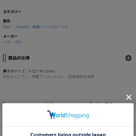
カテゴリー
原作
Free！（Free!ES、映画ハイ☆スピード!）
メーカー
ハセ・プロ
商品の仕様
■本体サイズ：H 32×W 32mm
©おおじこうじ・京都アニメーション／岩鳶高校水泳部
" Free！（Free!ES、映画ハイ☆スピード!） "の他の商品
SALE