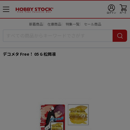
メ
ログイン
カート
ニ
ュ
新着商品
在庫商品
特集一覧
セール商品
ー
開
デコメタ Free！ 05 G 松岡凛