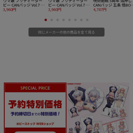
ウマ娘 プリティーダー
ウマ娘 プリティーダー
呪術廻戦 5周年 箔押し
ビー CANバッジ Vol.7 A
ビー CANバッジ Vol.7 B
CANバッジ 五条 悟BOX 
BOX 10個入り1BOX
3,960円
BOX 10個入り1BOX
3,960円
個入り1BOX
4,787円
同じメーカーの他の商品を全て見る