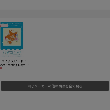
E
画 ハイ☆スピード！
ee! Starting Days－
テンドグラス風蒔絵シ
4円
 椎名旭
同じメーカーの他の商品を全て見る