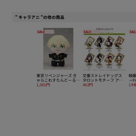
" キャラアニ "の他の商品
SALE
SALE
SAL
東京リベンジャーズ き
文豪ストレイドッグス
映
ゃらこれすたんどーる
タロットモチーフ アク
－Fr
松野千冬
1,001円
リルスタンド 中島敦 愚
462円
ス
14
者
ール