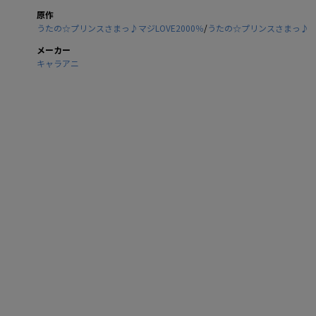
原作
うたの☆プリンスさまっ♪マジLOVE2000％
/
うたの☆プリンスさまっ♪
メーカー
キャラアニ