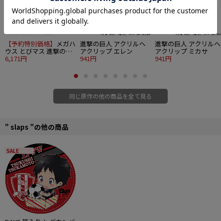
【予約特別価格】
メガハ
進撃の巨人 アクリルヘ
進撃の巨人 アクリルヘ
ウス とびマス 進撃の巨
アクリップ エレン
アクリップ ミカサ
人 6個入り1BOX
6,171円
941円
941円
同じ原作の他の商品を全て見る
" slaps "の他の商品
SALE