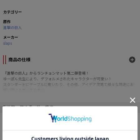
カテゴリー
原作
進撃の巨人
メーカー
slaps
商品の仕様
『進撃の巨人』からランチョンマット第二弾登場！
ゆーぽん先生により、デフォルメされたキャラクターが可愛い！
スタンダードにテーブルに敷いたり、その他、アイデア次第で様々な用途にお
使い頂けるグッズです☆
■素材：綿生地
■サイズ：340×450mm
" 進撃の巨人 "の他の商品
■印刷：シルク印刷
©諫山創・講談社 / 「進撃の巨人」製作委員会
NEW