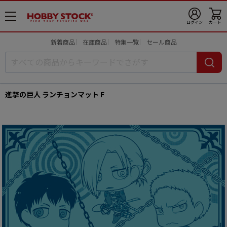
メ
ログイン
カート
ニ
ュ
新着商品
在庫商品
特集一覧
セール商品
ー
開
進撃の巨人 ランチョンマット F