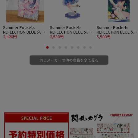
Summer Pockets
Summer Pockets
Summer Pockets
REFLECTION BLUE 久島
REFLECTION BLUE 久島
REFLECTION BLUE 久
鴎 アクリルアートスタ
2,420円
鴎 アクリルスタンド 大
2,530円
鴎 120cmビッグタオル
5,500円
ンド ウエディングVer.
パーティードレスVer.
水着Ver.
同じメーカーの他の商品を全て見る