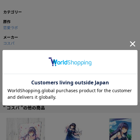
カテゴリー
原作
恋愛ラボ
メーカー
コスパ
商品の仕様
耐久性の高い、厚手のキャンバス生地を使用した、リコとマキのショルダート
ートバッグ。
斜めがけにも向いた長めのベルト部や、開口部のスナップボタン、パスケース
や携帯電話を入れられる便利な内ポケットなど、機能性も抜群です！
サブバッグとしても最適な、イベントやお買い物で活躍まちがいなしの定番ア
イテム！
■サイズ：縦40×横36×マチ13cm
" コスパ "の他の商品
■綿100％
©宮原るり/芳文社・藤女生徒会