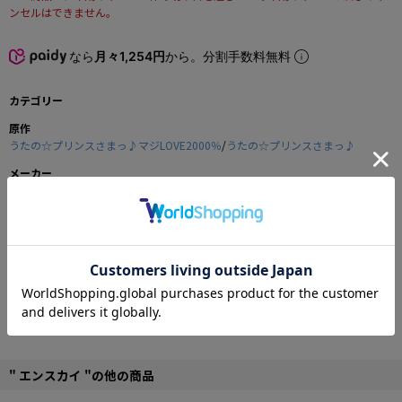
ンセルはできません。
なら
月々1,254円
から。分割手数料無料
カテゴリー
原作
うたの☆プリンスさまっ♪マジLOVE2000％
/
うたの☆プリンスさまっ♪
メーカー
エンスカイ
商品の仕様
うたの☆プリンスさまっ♪マジLOVE2000％よりメタリックプレートが登
場！！
メタリックプレートは両面フルカラーの豪華仕様、ST☆RISHだけでなく先輩達
もラインナップ！！
■サイズ：W54×H86mm
" エンスカイ "の他の商品
■アルミ製