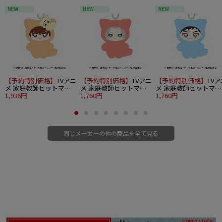
■セット内容：メタリックプレート1枚、ボールチェーン1個、紙製台紙1枚
NEW
NEW
NEW
©UTA☆PRI-2 PROJECT
【予約特別価格】
TVアニ
【予約特別価格】
TVアニ
【予約特別価格】
TVア
メ 家庭教師ヒットマン
メ 家庭教師ヒットマン
メ 家庭教師ヒットマン
REBORN! ちみけもます
1,936円
REBORN! ちみけもます
1,760円
REBORN! ちみけもます
1,760円
こっと 1.沢田綱吉＆リボ
こっと 2.獄寺隼人
こっと 3.山本武
ーン
同じメーカーの他の商品を全て見る