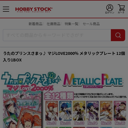
メ
ログイン
カート
ニ
ュ
新着商品
在庫商品
特集一覧
セール商品
ー
開
うたのプリンスさまっ♪ マジLOVE2000％ メタリックプレート 12個
入り1BOX