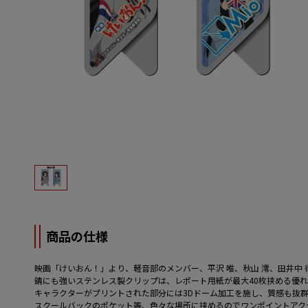
商品の仕様
映画「けいおん！」より、軽音部のメンバー、平沢 唯、秋山 澪、田井中 
錆にも強いステンレス製クリップは、レポート用紙が最大40枚挟める優
キャラクターがプリントされた部分には3Dドーム加工を施し、質感も抜
スクールバックのポケット等、色々な場所に挟めるのでワンポイントアク