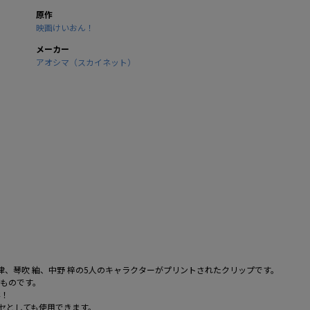
原作
映画けいおん！
メーカー
アオシマ（スカイネット）
律、琴吹 紬、中野 梓の5人のキャラクターがプリントされたクリップです。
れものです。
群！
セとしても使用できます。