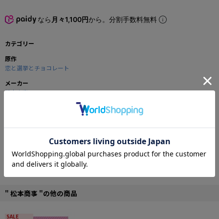
なら
月々1,100円
から。分割手数料無料
カテゴリー
原作
恋と選挙とチョコレート
メーカー
松本商事
商品の仕様
■サイズ：幅103cm×丈72cm
©sprite/fairys・恋チョコ製作委員会
" 松本商事 "の他の商品
SALE