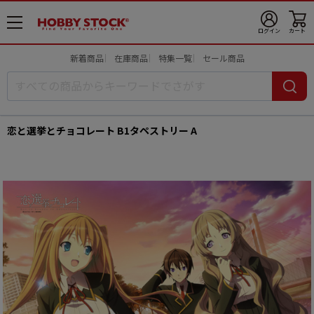
メ
ログイン
カート
ニ
ュ
新着商品
在庫商品
特集一覧
セール商品
ー
開
恋と選挙とチョコレート B1タペストリー A