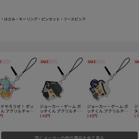
ー・はさみ・キーリング・ピンセット・ツースピック
E
SALE
SALE
SA
ンドやろうぜ！ ボッ
ジョーカー・ゲーム ボ
ジョーカー・ゲーム ボ
ジ
くん アクリルチャー
ッチくん アクリルチャ
ッチくん アクリルチャ
タ
ミント
3円
ーム 第2弾 飛崎（小田
143円
ーム 第2弾 塩塚（福本）
143円
中
1
切）
同じメーカーの他の商品を全て見る