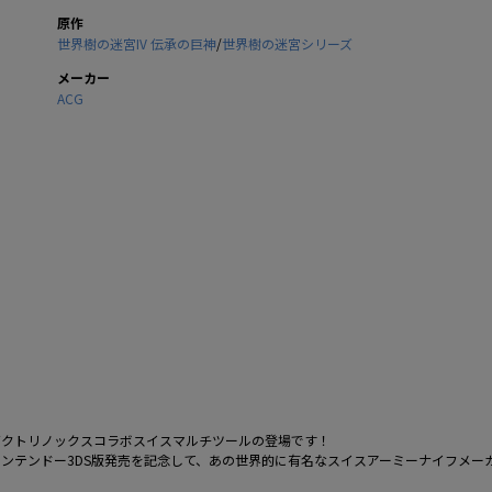
原作
世界樹の迷宮IV 伝承の巨神
/
世界樹の迷宮シリーズ
メーカー
ACG
』ビクトリノックスコラボスイスマルチツールの登場です！
ニンテンドー3DS版発売を記念して、あの世界的に有名なスイスアーミーナイフメーカー