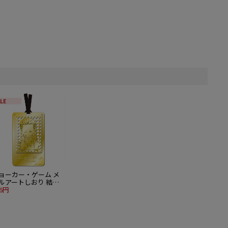
LE
ョーカー・ゲーム メ
ルアートしおり 結城
佐
76円