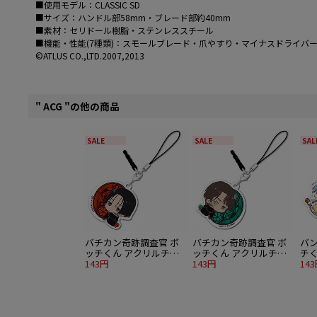
■使用モデル：CLASSIC SD
■サイズ：ハンドル部58mm・ブレード部約40mm
■素材：セリドール樹脂・ステンレススチール
■機能・性能(7種類)：スモールブレード・爪やすり・マイナスドライバ
©ATLUS CO.,LTD.2007,2013
" ACG "の他の商品
SALE
SALE
SAL
バチカン奇跡調査官 ボ
バチカン奇跡調査官 ボ
バ
ッチくん アクリルチャ
ッチくん アクリルチャ
チ
ーム 平賀・ヨゼフ・庚
143円
ーム ロベルト・ニコラ
143円
ム 
14
ス