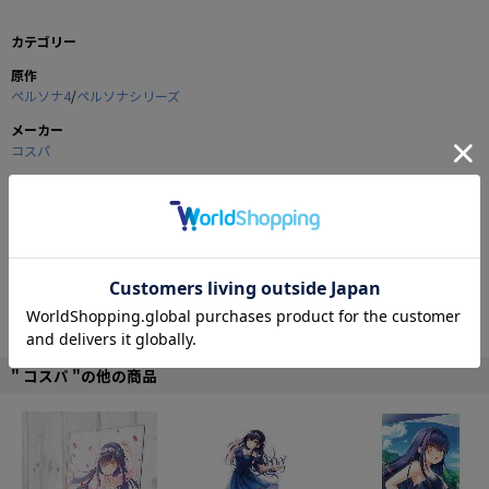
カテゴリー
原作
ペルソナ4
/
ペルソナシリーズ
メーカー
コスパ
商品の仕様
超プリチーなクマのぬいぐるみパスケース！
ふわふわモフモフな生地でクマを再現。
クマの特徴とも言える顔と胴体の切り替えし部分には実際にファスナーを付
け、お菓子やリップなどちょっとしたものなら収納OK！
これを付けてクマと一緒に通勤通学するクマ〜！
■サイズ：全長約15×幅約15cm
" コスパ "の他の商品
©Index Corporation/「ペルソナ4」アニメーション製作委員会