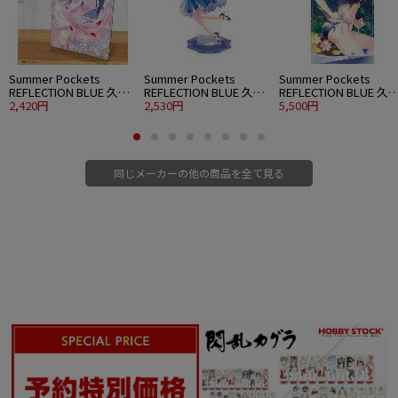
Summer Pockets
Summer Pockets
Summer Pockets
REFLECTION BLUE 久島
REFLECTION BLUE 久島
REFLECTION BLUE 久
鴎 アクリルアートスタ
2,420円
鴎 アクリルスタンド 大
2,530円
鴎 120cmビッグタオル
5,500円
ンド ウエディングVer.
パーティードレスVer.
水着Ver.
同じメーカーの他の商品を全て見る