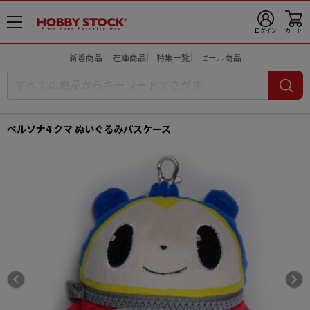
メ
ログイン
カート
ニ
ュ
新着商品
在庫商品
特集一覧
セール商品
ー
開
ペルソナ4 クマ ぬいぐるみパスケース