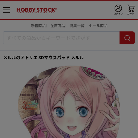
メ
ログイン
カート
ニ
ュ
新着商品
在庫商品
特集一覧
セール商品
ー
開
メルルのアトリエ 3Dマウスパッド メルル