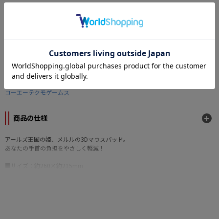
なら
月々1,320円
から。分割手数料無料
カテゴリー
原作
メルルのアトリエ～アーランドの錬金術士3～
/
アトリエシリーズ
メーカー
コーエーテクモゲームス
商品の仕様
アールズ王国の姫、メルルの3Dマウスパッド。
あなたの手首の負担をやさしく軽減！
■サイズ：約260×約215mm
©GUST CO.,LTD. 2011