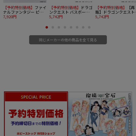
【予約特別価格】
ファイ
【予約特別価格】
ドラゴ
【予約特別価格】
【再
ナルファンタジー ピク
ンクエスト バスボール
販】ドラゴンクエスト
セルリマスター ビルド
7,920円
～地獄の帝王復活編～
5,742円
バスボール ～スライム
5,742円
チャームコレクション
12個入り1BOX
の仲間たち編～ 12個入
Vol.3 6個入り1BOX
り1BOX
同じメーカーの他の商品を全て見る