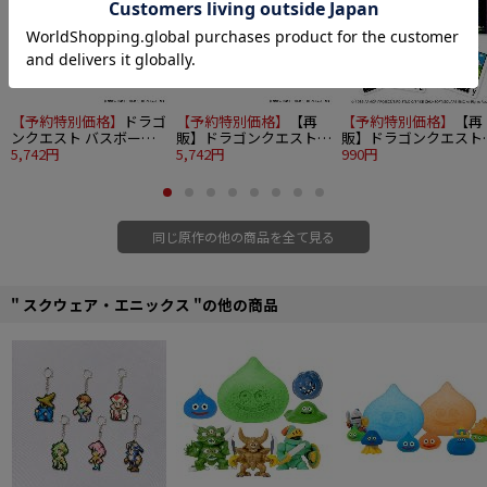
【予約特別価格】
ドラゴ
【予約特別価格】
【再
【予約特別価格】
【再
ンクエスト バスボール
販】ドラゴンクエスト
販】ドラゴンクエスト
～地獄の帝王復活編～
5,742円
バスボール ～スライム
5,742円
ドットモンスタートラ
990円
12個入り1BOX
の仲間たち編～ 12個入
プ
り1BOX
同じ原作の他の商品を全て見る
" スクウェア・エニックス "の他の商品