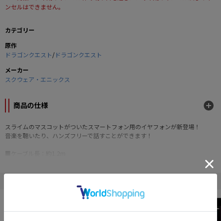
ンセルはできません。
カテゴリー
原作
ドラゴンクエスト
/
ドラゴンクエスト
メーカー
スクウェア・エニックス
商品の仕様
スライムのマスコットがついたスマートフォン用のイヤフォンが新登場！
音楽を聴いたり、ハンズフリーで話すことができます！
■ケーブル長：約1.2m
■ステレオ：3.5mm
■ミニプラグ交換用イヤーパッド付き
©SQUARE ENIX CO.,LTD. All Rights Reserved.
" ドラゴンクエスト "の他の商品