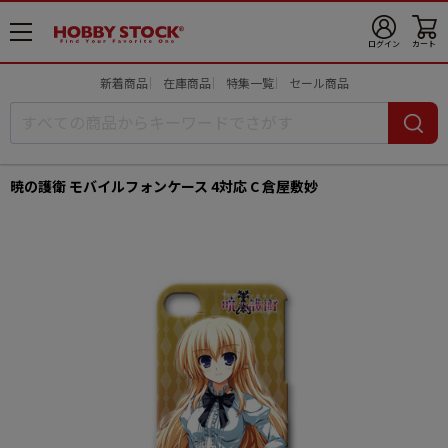
メ
ログイン
カート
ニ
ュ
新着商品
在庫商品
特集一覧
セール商品
ー
開
暁の護衛 モバイルフォンケース 4対応 C 倉屋敷妙