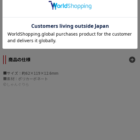
カテゴリー
原作
暁の護衛
/
暁の護衛
メーカー
トイズ・プランニング
商品の仕様
■サイズ：約62×119×12.6mm
■素材：ポリカーボネート
©しゃんぐりら