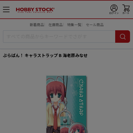
メ
ログイン
カート
ニ
ュ
新着商品
在庫商品
特集一覧
セール商品
ー
開
ぶらばん！ キャラストラップ B 海老原みなせ