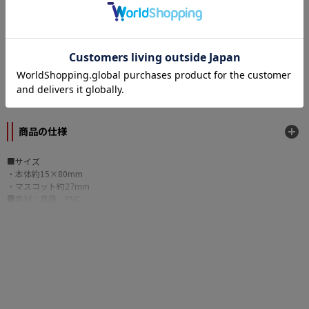
カテゴリー
原作
ぶらばん！
メーカー
トイズ・プランニング
商品の仕様
■サイズ
・本体約15×80mm
・マスコット約27mm
■素材：真鍮、PVC
©2006-2008 YUZUSOFT/JUNOS.INC