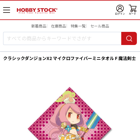
メ
ログイン
カート
ニ
ュ
新着商品
在庫商品
特集一覧
セール商品
ー
開
クラシックダンジョンX2 マイクロファイバーミニタオル F 魔法剣士