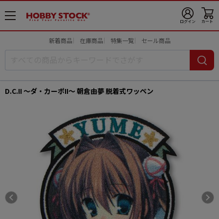
メ
ログイン
カート
ニ
ュ
新着商品
在庫商品
特集一覧
セール商品
ー
開
D.C.II 〜ダ・カーポII〜 朝倉由夢 脱着式ワッペン