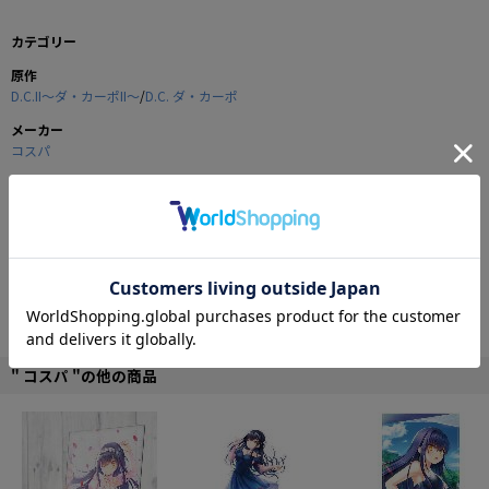
カテゴリー
原作
D.C.II～ダ・カーポII～
/
D.C. ダ・カーポ
メーカー
コスパ
商品の仕様
微笑んだ可愛らしい由夢をデザインした脱着式ワッペン。
裏面についたオスのマジックテープで簡単につけはずしが出来ます。
専用のバッグやケース、衣類につければお手軽にオリジナルカスタムが可
能！！
全国の兄さんにおくるアイテムです。
" コスパ "の他の商品
■サイズ：約78×100mm
©2005 CIRCUS