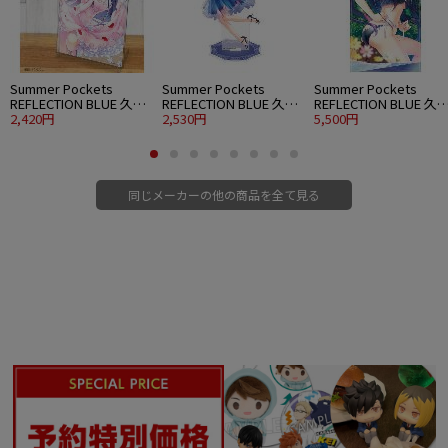
Summer Pockets
Summer Pockets
Summer Pockets
REFLECTION BLUE 久島
REFLECTION BLUE 久島
REFLECTION BLUE 久
鴎 アクリルアートスタ
2,420円
鴎 アクリルスタンド 大
2,530円
鴎 120cmビッグタオル
5,500円
ンド ウエディングVer.
パーティードレスVer.
水着Ver.
同じメーカーの他の商品を全て見る