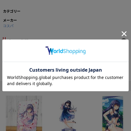
カテゴリー
メーカー
コスパ
商品の仕様
株式会社オメガビジョンの美少女ゲームブランド、Navel(ネーブル)のロゴワッ
ペン。
裏面についたオスのマジックテープで簡単に着け外しが出来ます。
専用のバッグやケース、衣類につけてお手軽にオリジナルカスタムを楽しも
う！
■サイズ：約72×26mm
" コスパ "の他の商品
(c)Omegavision,Inc.