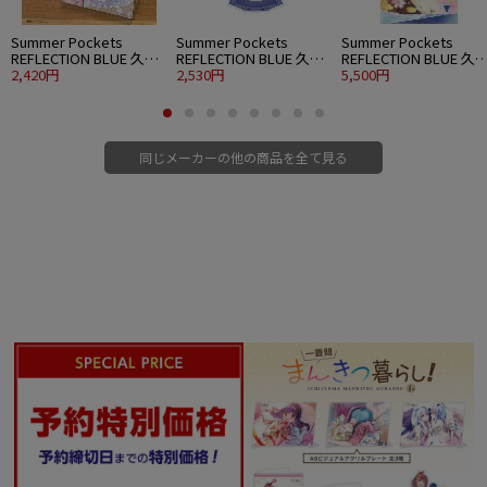
Summer Pockets
Summer Pockets
Summer Pockets
REFLECTION BLUE 久島
REFLECTION BLUE 久島
REFLECTION BLUE 久
鴎 アクリルアートスタ
2,420円
鴎 アクリルスタンド 大
2,530円
鴎 120cmビッグタオル
5,500円
ンド ウエディングVer.
パーティードレスVer.
水着Ver.
同じメーカーの他の商品を全て見る