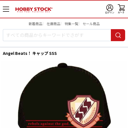
メ
ログイン
カート
ニ
ュ
新着商品
在庫商品
特集一覧
セール商品
ー
開
Angel Beats！ キャップ SSS