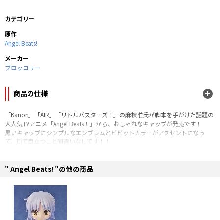
カテゴリー
原作
Angel Beats!
メーカー
ブロッコリー
商品の仕様
「Kanon」「AIR」「リトルバスターズ！」の麻枝准氏が脚本を手がけた話題の
大人気TVアニメ「Angel Beats！」から、おしゃれなキャップが発売です！
黒いキャップにシンプルなエンブレムとビビットカラーがアクセントになっ
て、街で目立つこと間違いなしです！！
■布部分：綿
■メッシュ：ポリエステル
" Angel Beats! "の他の商品
■バンド：プラスチック
■サイズ：57cm〜60cm（バンドより調整可能）
©VisualArt's/Key ©VisualArt's/Key/Angel Beats! Project