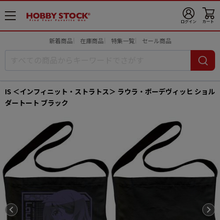
メ
ログイン
カート
ニ
ュ
新着商品
在庫商品
特集一覧
セール商品
ー
開
IS ＜インフィニット・ストラトス＞ ラウラ・ボーデヴィッヒ ショル
ダートート ブラック