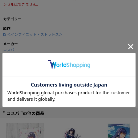
ンセルはできません。
カテゴリー
原作
IS ＜インフィニット・ストラトス＞
メーカー
コスパ
商品の仕様
IS学園に通うドイツ代表候補生“ラウラ・ボーデヴィッヒ”をプリントしたショ
ルダートート。
裏面にはIS学園の校章もデザイン。
IS候補生を目指すあなたにオススメ！
" コスパ "の他の商品
■サイズ：40cm×36cm×13cm
■綿：100％
© 2011 Izuru Yumizuru, MEDIA FACTORY/Project IS