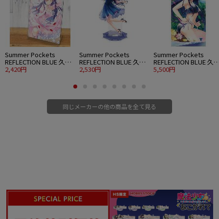
Summer Pockets
Summer Pockets
Summer Pockets
REFLECTION BLUE 久島
REFLECTION BLUE 久島
REFLECTION BLUE 久
鴎 アクリルアートスタ
2,420円
鴎 アクリルスタンド 大
2,530円
鴎 120cmビッグタオル
5,500円
ンド ウエディングVer.
パーティードレスVer.
水着Ver.
同じメーカーの他の商品を全て見る