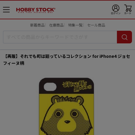
メ
ログイン
カート
ニ
ュ
新着商品
在庫商品
特集一覧
セール商品
ー
開
【再販】それでも町は廻っているコレクション for iPhone4 ジョセ
フィーヌ柄