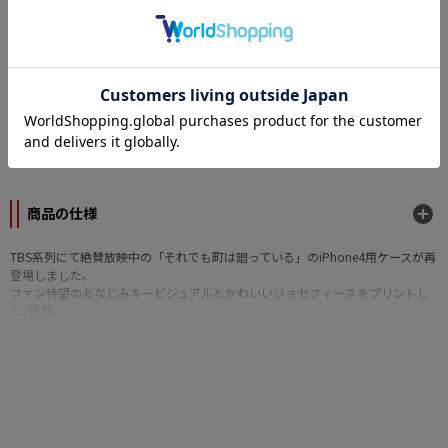
ンセルはできません。
カテゴリー
原作
それでも町は廻っている
メーカー
TBSテレビ
商品の仕様
TBS系列にて絶賛放映中の「それでも町は廻っている」のiPhone4用ケースが再
登場しました。
ファン待望のおなじみキービジュアルとかわいいジョセフィーヌをプリントし
た2種類。
■商品サイズ：W60mm×H116mm×D12mm
■素材：ポリカーボネイト
©石黒正数・少年画報社／それ町製作委員会