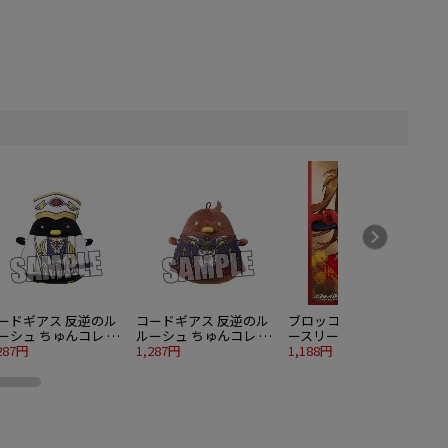
ードギアス 反逆のル
コードギアス 反逆のル
ブロッコリーキャラクタ
ーシュ ちゅんコレ ル
ルーシュ ちゅんコレ ス
ースリーブ プラチナグ
ーシュ（皇帝）
287円
ザク（ナイト オブ ゼ
1,287円
レード ヱヴァンゲリヲ
1,188円
1
ロ）
ン新劇場版：破 式波・
アスカ・ラングレー リ
バイバル