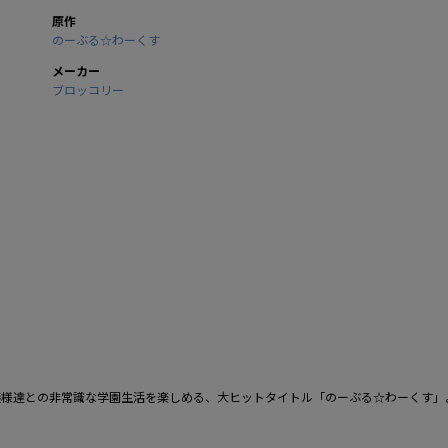
原作
のーぶる☆わーくす
メーカー
ブロッコリー
嬢様達との非常識な学園生活を楽しめる、大ヒットタイトル「のーぶる☆わーくす」