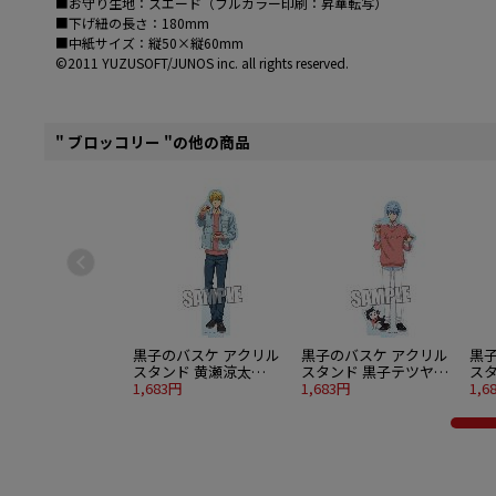
■お守り生地：スエード（フルカラー印刷：昇華転写）
■下げ紐の長さ：180mm
■中紙サイズ：縦50×縦60mm
©2011 YUZUSOFT/JUNOS inc. all rights reserved.
" ブロッコリー "の他の商品
黒子のバスケ アクリル
黒子のバスケ アクリル
黒
スタンド 黄瀬涼太
スタンド 黒子テツヤ
スタ
Strawberry Ver.
1,683円
Strawberry Ver.
1,683円
Str
1,6