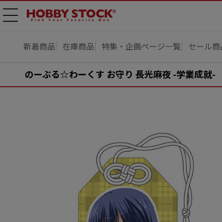
メニ
ュー
開
新着商品
在庫商品
特集・企画ページ一覧
セール商
のーぶる☆わーくす お守り 長光麻夜 -学業成就-