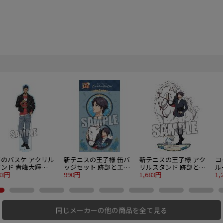
子のバスケ アクリル
新テニスの王子様 缶バ
新テニスの王子様 アク
コ
ンド 青峰大輝
ッジセット 跡部とエリ
リルスタンド 跡部とエ
ル
awberry Ver.
83円
ザベートVer.
990円
リザベートVer.
1,683円
ル
1,
同じメーカーの他の商品を全て見る