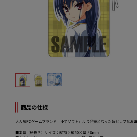
商品の仕様
大人気PCゲームブランド「ゆずソフト」より発売となった超セレブなお
■本体（紐抜き）サイズ：縦75×縦50×厚さ8mm